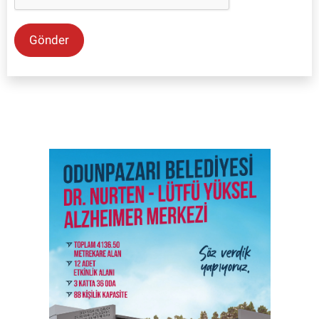
Gönder
SON İŞ İLANLARI
Tüm ilanları incele →