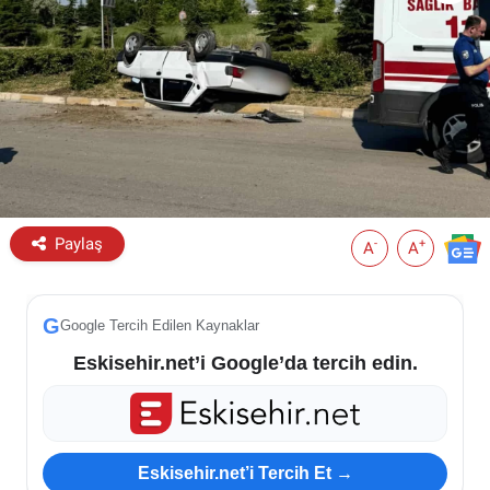
ESKİŞEHİR NÖBETÇİ ECZANELER
Eskişehir Haber İçerikleri
Eskişehir Hava Durumu
Eskişehir Tramvay Saatleri
Paylaş
-
+
A
A
Eskişehir Otobüs Saatleri
G
Google Tercih Edilen Kaynaklar
Eskisehir.net’i Google’da tercih edin.
Eskisehir.net’i Tercih Et →