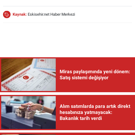
Kaynak:
Eskisehir.net Haber Merkezi
Miras paylaşımında yeni dönem:
Satış sistemi değişiyor
Alım satımlarda para artık direkt
hesabınıza yatmayacak:
Bakanlık tarih verdi