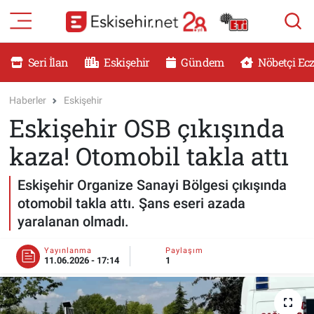
RESMİ İLANLAR
Eskişehir Nöbetçi Eczaneler
Seri İlan
Eskişehir
Gündem
Nöbetçi Ec
GÜNDEM
Eskişehir Hava Durumu
Haberler
Eskişehir
Eskişehir OSB çıkışında
DÜNYA
Eskişehir Namaz Vakitleri
kaza! Otomobil takla attı
SAĞLIK
Eskişehir Trafik Yoğunluk Haritası
Eskişehir Organize Sanayi Bölgesi çıkışında
MAGAZİN
Süper Lig Puan Durumu ve Fikstür
otomobil takla attı. Şans eseri azada
yaralanan olmadı.
KADIN
Tüm Manşetler
Yayınlanma
Paylaşım
11.06.2026 - 17:14
1
TEKNOLOJİ
Son Dakika Haberleri
YEMEK
Haber Arşivi