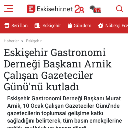
RESMİ İLANLAR
Eskişehir Nöbetçi Eczaneler
Seri İlan
Eskişehir
Gündem
Nöbetçi Ec
GÜNDEM
Eskişehir Hava Durumu
Haberler
Eskişehir
Eskişehir Gastronomi
DÜNYA
Eskişehir Namaz Vakitleri
Derneği Başkanı Arnik
SAĞLIK
Eskişehir Trafik Yoğunluk Haritası
Çalışan Gazeteciler
MAGAZİN
Süper Lig Puan Durumu ve Fikstür
Günü'nü kutladı
KADIN
Tüm Manşetler
Eskişehir Gastronomi Derneği Başkanı Murat
Arnik, 10 Ocak Çalışan Gazeteciler Günü’nde
TEKNOLOJİ
Son Dakika Haberleri
gazetecilerin toplumsal gelişime katkı
sağladığını belirterek, tüm basın emekçilerine
YEMEK
Haber Arşivi
sağlık, mutluluk ve başarı diledi.