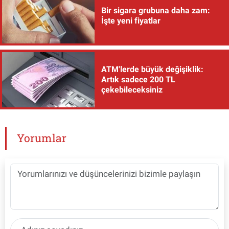
Bir sigara grubuna daha zam:
İşte yeni fiyatlar
ATM'lerde büyük değişiklik:
Artık sadece 200 TL
çekebileceksiniz
Yorumlar