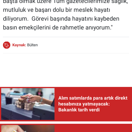
başta olmak üzere Tüm gazetecilerimize sağlık,
mutluluk ve başarı dolu bir meslek hayatı
diliyorum. Görevi başında hayatını kaybeden
basın emekçilerini de rahmetle anıyorum."
Kaynak:
Bülten
Alım satımlarda para artık direkt
hesabınıza yatmayacak:
Bakanlık tarih verdi