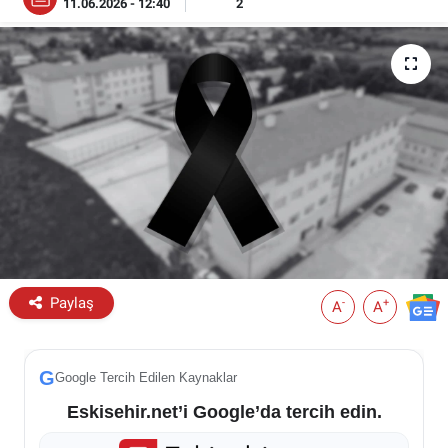
11.06.2026 - 12:40
2
ESKİŞEHİR NÖBETÇİ ECZANELER
Eskişehir Haber İçerikleri
Eskişehir Hava Durumu
Eskişehir Tramvay Saatleri
Eskişehir Otobüs Saatleri
Paylaş
-
+
A
A
G
Google Tercih Edilen Kaynaklar
Eskisehir.net’i Google’da tercih edin.