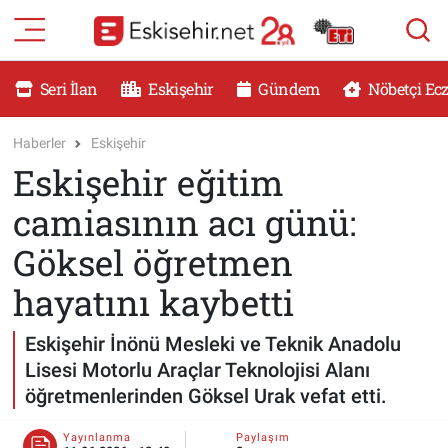
RESMİ İLANLAR
Eskişehir Nöbetçi Eczaneler
Seri İlan
Eskişehir
Gündem
Nöbetçi Ec
GÜNDEM
Eskişehir Hava Durumu
Haberler
Eskişehir
Eskişehir eğitim
DÜNYA
Eskişehir Namaz Vakitleri
camiasının acı günü:
SAĞLIK
Eskişehir Trafik Yoğunluk Haritası
Göksel öğretmen
MAGAZİN
Süper Lig Puan Durumu ve Fikstür
hayatını kaybetti
KADIN
Tüm Manşetler
Eskişehir İnönü Mesleki ve Teknik Anadolu
Lisesi Motorlu Araçlar Teknolojisi Alanı
TEKNOLOJİ
Son Dakika Haberleri
öğretmenlerinden Göksel Urak vefat etti.
YEMEK
Haber Arşivi
Yayınlanma
Paylaşım