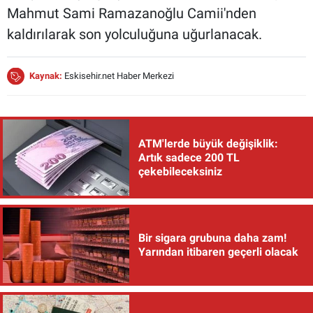
Mahmut Sami Ramazanoğlu Camii'nden
kaldırılarak son yolculuğuna uğurlanacak.
Kaynak:
Eskisehir.net Haber Merkezi
ATM'lerde büyük değişiklik:
Artık sadece 200 TL
çekebileceksiniz
Bir sigara grubuna daha zam!
Yarından itibaren geçerli olacak