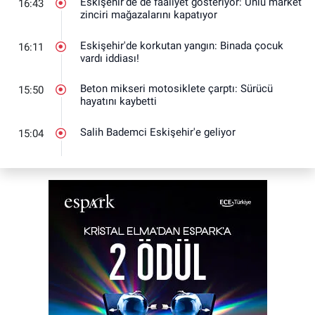
Eskişehir'de de faaliyet gösteriyor: Ünlü market
16:43
zinciri mağazalarını kapatıyor
Eskişehir'de korkutan yangın: Binada çocuk
16:11
vardı iddiası!
Beton mikseri motosiklete çarptı: Sürücü
15:50
hayatını kaybetti
Salih Bademci Eskişehir'e geliyor
15:04