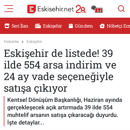
RESMİ İLANLAR
Eskişehir Nöbetçi Eczaneler
Seri İlan
Eskişehir
Gündem
Nöbetçi Ec
GÜNDEM
Eskişehir Hava Durumu
Haberler
Eskişehir
Eskişehir de listede! 39
DÜNYA
Eskişehir Namaz Vakitleri
ilde 554 arsa indirim ve
SAĞLIK
Eskişehir Trafik Yoğunluk Haritası
24 ay vade seçeneğiyle
MAGAZİN
Süper Lig Puan Durumu ve Fikstür
satışa çıkıyor
KADIN
Tüm Manşetler
Kentsel Dönüşüm Başkanlığı, Haziran ayında
gerçekleşecek açık artırmada 39 ilde 554
TEKNOLOJİ
Son Dakika Haberleri
muhtelif arsanın satışa çıkaracağı duyurdu.
İşte detaylar...
YEMEK
Haber Arşivi