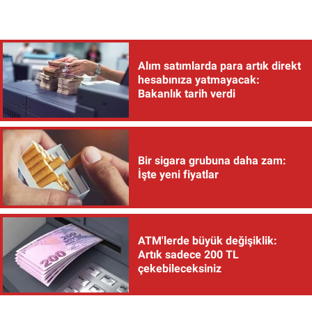
Alım satımlarda para artık direkt
hesabınıza yatmayacak:
Bakanlık tarih verdi
Bir sigara grubuna daha zam:
İşte yeni fiyatlar
ATM'lerde büyük değişiklik:
Artık sadece 200 TL
çekebileceksiniz