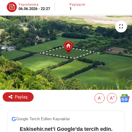
Yayınlanma
Paylaşım
06.06.2026 - 22:27
1
ESKİŞEHİR NÖBETÇİ ECZANELER
Eskişehir Haber İçerikleri
Eskişehir Hava Durumu
Eskişehir Tramvay Saatleri
Eskişehir Otobüs Saatleri
Paylaş
-
+
A
A
G
Google Tercih Edilen Kaynaklar
Eskisehir.net’i Google’da tercih edin.