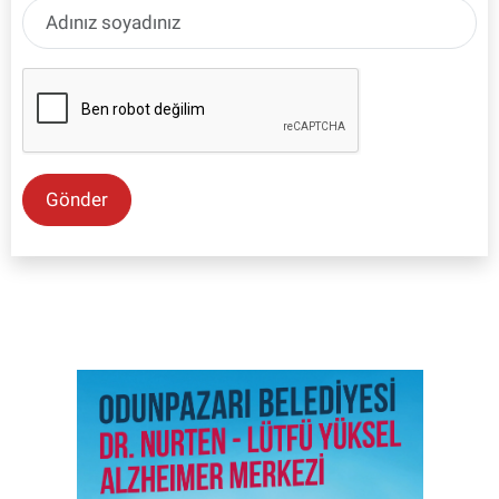
Gönder
SON İŞ İLANLARI
Tüm ilanları incele →