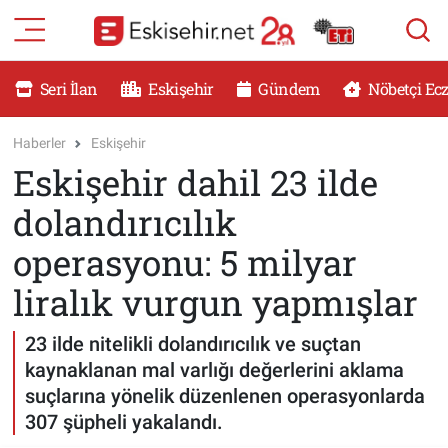
RESMİ İLANLAR
Eskişehir Nöbetçi Eczaneler
Seri İlan
Eskişehir
Gündem
Nöbetçi Ec
GÜNDEM
Eskişehir Hava Durumu
Haberler
Eskişehir
Eskişehir dahil 23 ilde
DÜNYA
Eskişehir Namaz Vakitleri
dolandırıcılık
SAĞLIK
Eskişehir Trafik Yoğunluk Haritası
operasyonu: 5 milyar
MAGAZİN
Süper Lig Puan Durumu ve Fikstür
liralık vurgun yapmışlar
KADIN
Tüm Manşetler
23 ilde nitelikli dolandırıcılık ve suçtan
kaynaklanan mal varlığı değerlerini aklama
TEKNOLOJİ
Son Dakika Haberleri
suçlarına yönelik düzenlenen operasyonlarda
307 şüpheli yakalandı.
YEMEK
Haber Arşivi