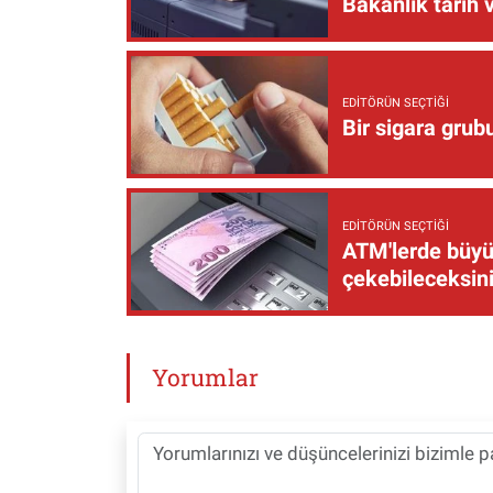
Bakanlık tarih 
EDITÖRÜN SEÇTIĞI
Bir sigara grub
EDITÖRÜN SEÇTIĞI
ATM'lerde büyük
çekebileceksin
Yorumlar