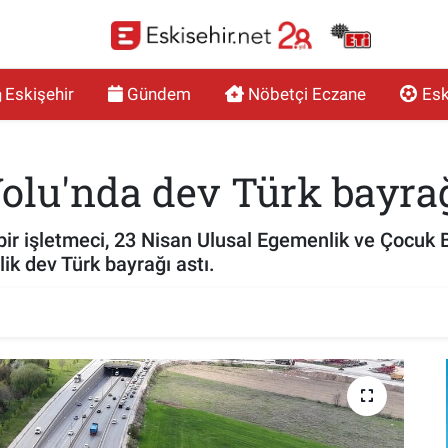
Eskişehir
Gündem
Nöbetçi Eczane
Esk
olu'nda dev Türk bayra
 bir işletmeci, 23 Nisan Ulusal Egemenlik ve Çocuk
ik dev Türk bayrağı astı.