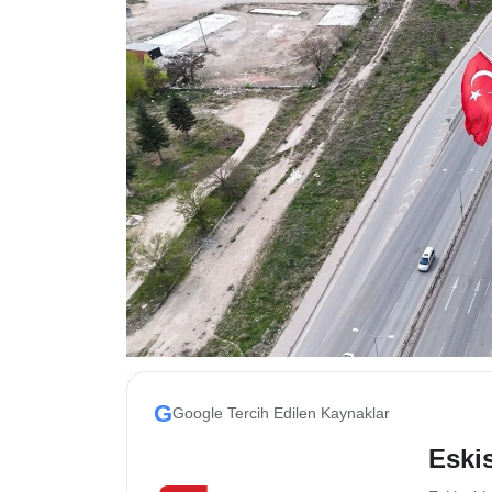
ESKİŞEHİR NÖBETÇİ ECZANELER
Eskişehir Haber İçerikleri
Eskişehir Hava Durumu
Eskişehir Tramvay Saatleri
Eskişehir Otobüs Saatleri
G
Google Tercih Edilen Kaynaklar
Eskis