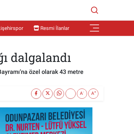
işehirspor
Resmi İlanlar
ğı dalgalandı
 Bayramı’na özel olarak 43 metre
-
+
A
A