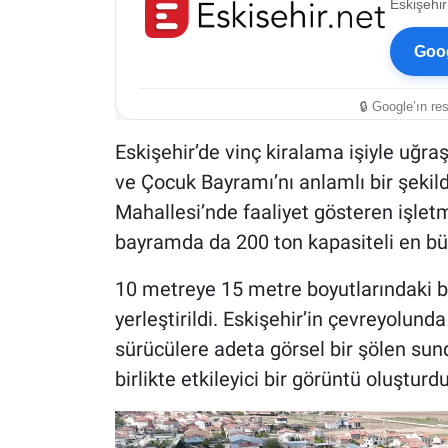
Eskişehir
Goog
🔒 Google’ın re
Eskişehir’de vinç kiralama işiyle uğra
ve Çocuk Bayramı’nı anlamlı bir şekild
Mahallesi’nde faaliyet gösteren işlet
bayramda da 200 ton kapasiteli en büy
10 metreye 15 metre boyutlarındaki b
yerleştirildi. Eskişehir’in çevreyolund
sürücülere adeta görsel bir şölen sund
birlikte etkileyici bir görüntü oluşturdu