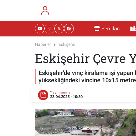
RESMİ İLANLAR
Eskişehir Nöbetçi Eczaneler
Seri İlan
GÜNDEM
Eskişehir Hava Durumu
Haberler
Eskişehir
Eskişehir Çevre Y
DÜNYA
Eskişehir Namaz Vakitleri
SAĞLIK
Eskişehir Trafik Yoğunluk Haritası
Eskişehir’de vinç kiralama işi yapan
yüksekliğindeki vincine 10x15 metrel
MAGAZİN
Süper Lig Puan Durumu ve Fikstür
Yayınlanma
23.04.2025 - 10:30
KADIN
Tüm Manşetler
TEKNOLOJİ
Son Dakika Haberleri
YEMEK
Haber Arşivi