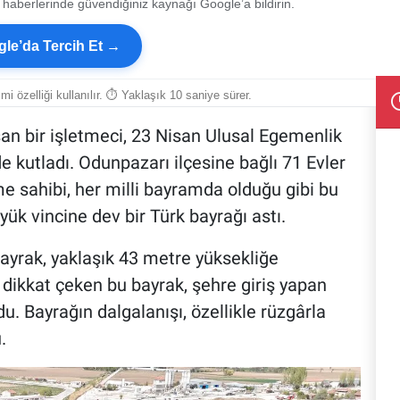
 haberlerinde güvendiğiniz kaynağı Google’a bildirin.
le’da Tercih Et →
smi özelliği kullanılır. ⏱ Yaklaşık 10 saniye sürer.
şan bir işletmeci, 23 Nisan Ulusal Egemenlik
e kutladı. Odunpazarı ilçesine bağlı 71 Evler
me sahibi, her milli bayramda olduğu gibi bu
ük vincine dev bir Türk bayrağı astı.
ayrak, yaklaşık 43 metre yüksekliğe
a dikkat çeken bu bayrak, şehre giriş yapan
u. Bayrağın dalgalanışı, özellikle rüzgârla
.