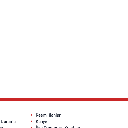
Resmi İlanlar
a Durumu
Künye
sı
İlan Oluşturma Kuralları