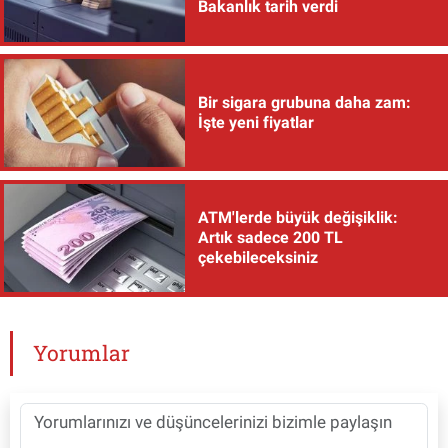
Bakanlık tarih verdi
Bir sigara grubuna daha zam:
İşte yeni fiyatlar
ATM'lerde büyük değişiklik:
Artık sadece 200 TL
çekebileceksiniz
Yorumlar