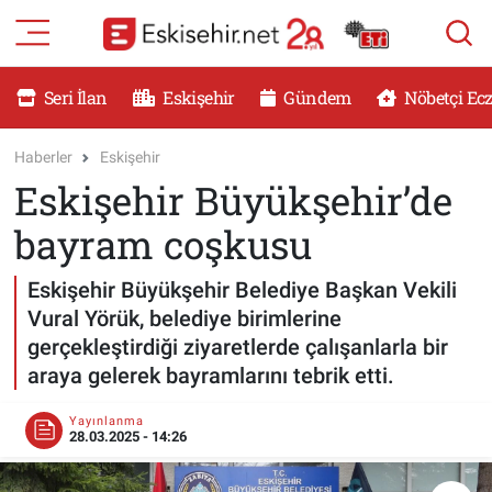
RESMİ İLANLAR
Eskişehir Nöbetçi Eczaneler
Seri İlan
Eskişehir
Gündem
Nöbetçi Ec
GÜNDEM
Eskişehir Hava Durumu
Haberler
Eskişehir
Eskişehir Büyükşehir’de
DÜNYA
Eskişehir Namaz Vakitleri
bayram coşkusu
SAĞLIK
Eskişehir Trafik Yoğunluk Haritası
Eskişehir Büyükşehir Belediye Başkan Vekili
MAGAZİN
Süper Lig Puan Durumu ve Fikstür
Vural Yörük, belediye birimlerine
gerçekleştirdiği ziyaretlerde çalışanlarla bir
KADIN
Tüm Manşetler
araya gelerek bayramlarını tebrik etti.
TEKNOLOJİ
Son Dakika Haberleri
Yayınlanma
28.03.2025 - 14:26
YEMEK
Haber Arşivi