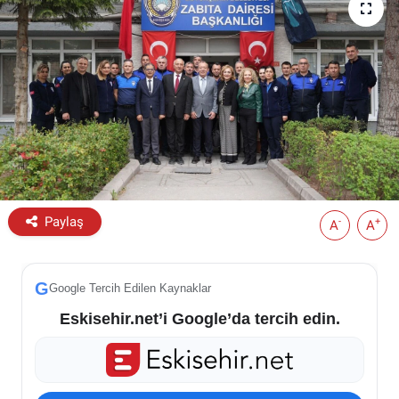
ESKİŞEHİR NÖBETÇİ ECZANELER
Eskişehir Haber İçerikleri
Eskişehir Hava Durumu
Eskişehir Tramvay Saatleri
Eskişehir Otobüs Saatleri
Paylaş
-
+
A
A
G
Google Tercih Edilen Kaynaklar
Eskisehir.net’i Google’da tercih edin.