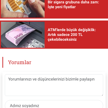
Bir sigara grubuna daha zam:
İşte yeni fiyatlar
ATM'lerde büyük değişiklik:
Artık sadece 200 TL
çekebileceksiniz
Yorumlar