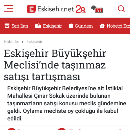
RESMİ İLANLAR
Eskişehir Nöbetçi Eczaneler
Seri İlan
Eskişehir
Gündem
Nöbetçi Ec
GÜNDEM
Eskişehir Hava Durumu
Haberler
Eskişehir
Eskişehir Büyükşehir
DÜNYA
Eskişehir Namaz Vakitleri
Meclisi’nde taşınmaz
SAĞLIK
Eskişehir Trafik Yoğunluk Haritası
satışı tartışması
MAGAZİN
Süper Lig Puan Durumu ve Fikstür
Eskişehir Büyükşehir Belediyesi'ne ait İstiklal
Mahallesi Çınar Sokak üzerinde bulunan
KADIN
Tüm Manşetler
taşınmazların satışı konusu meclis gündemine
geldi. Oylama mecliste oy çokluğu ile kabul
TEKNOLOJİ
Son Dakika Haberleri
edildi.
YEMEK
Haber Arşivi