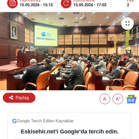
Yayınlanma
Güncelleme
Payla
15.05.2026 - 15:12
15.05.2026 - 17:02
2
ESKİŞEHİR NÖBETÇİ ECZANELER
Eskişehir Haber İçerikleri
Eskişehir Hava Durumu
Eskişehir Tramvay Saatleri
Eskişehir Otobüs Saatleri
Paylaş
-
+
A
A
G
Google Tercih Edilen Kaynaklar
Eskisehir.net’i Google’da tercih edin.