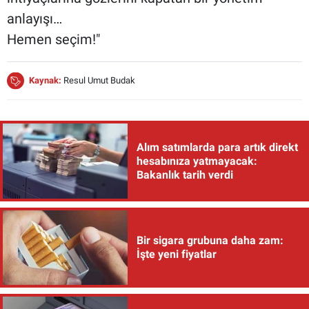
anlayışı…
Hemen seçim!"
Kaynak:
Resul Umut Budak
Alım satımlarda para artık direkt
hesabınıza yatmayacak:
Bakanlık tarih verdi
Bir sigara grubuna daha zam:
İşte yeni fiyatlar