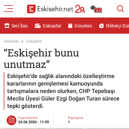
RESMİ İLANLAR
Eskişehir Nöbetçi Eczaneler
Seri İlan
Eskişehir
Gündem
Nöbetçi Ec
GÜNDEM
Eskişehir Hava Durumu
Haberler
Eskişehir
“Eskişehir bunu
DÜNYA
Eskişehir Namaz Vakitleri
unutmaz”
SAĞLIK
Eskişehir Trafik Yoğunluk Haritası
Eskişehir’de sağlık alanındaki özelleştirme
MAGAZİN
Süper Lig Puan Durumu ve Fikstür
kararlarının genişlemesi kamuoyunda
tartışmalara neden olurken, CHP Tepebaşı
KADIN
Tüm Manşetler
Meclis Üyesi Güler Ezgi Doğan Turan sürece
tepki gösterdi.
TEKNOLOJİ
Son Dakika Haberleri
Yayınlanma
Paylaşım
24.04.2026 - 11:09
1
YEMEK
Haber Arşivi