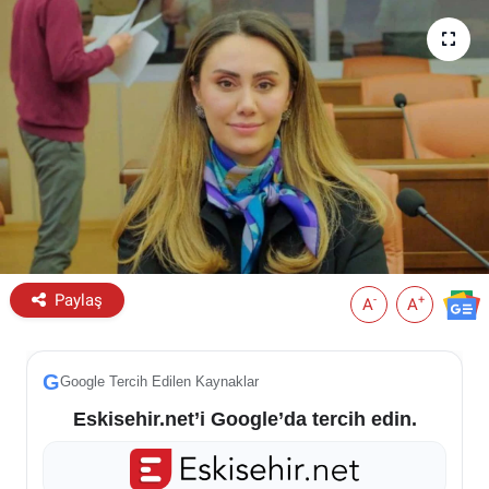
ESKİŞEHİR NÖBETÇİ ECZANELER
Eskişehir Haber İçerikleri
Eskişehir Hava Durumu
Eskişehir Tramvay Saatleri
Eskişehir Otobüs Saatleri
Paylaş
-
+
A
A
G
Google Tercih Edilen Kaynaklar
Eskisehir.net’i Google’da tercih edin.