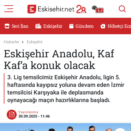
RESMİ İLANLAR
Eskişehir Nöbetçi Eczaneler
Seri İlan
Eskişehir
Gündem
Nöbetçi Ec
GÜNDEM
Eskişehir Hava Durumu
Haberler
Eskişehir
Eskişehir Anadolu, Kaf
DÜNYA
Eskişehir Namaz Vakitleri
Kaf’a konuk olacak
SAĞLIK
Eskişehir Trafik Yoğunluk Haritası
3. Lig temsilcimiz Eskişehir Anadolu, ligin 5.
MAGAZİN
Süper Lig Puan Durumu ve Fikstür
haftasında kayıpsız yoluna devam eden İzmir
temsilcisi Karşıyaka ile deplasmanda
KADIN
Tüm Manşetler
oynayacağı maçın hazırlıklarına başladı.
TEKNOLOJİ
Son Dakika Haberleri
Yayınlanma
30.09.2025 - 11:46
YEMEK
Haber Arşivi