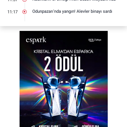
Odunpazarı'nda yangın! Alevler binayı sardı
11:17