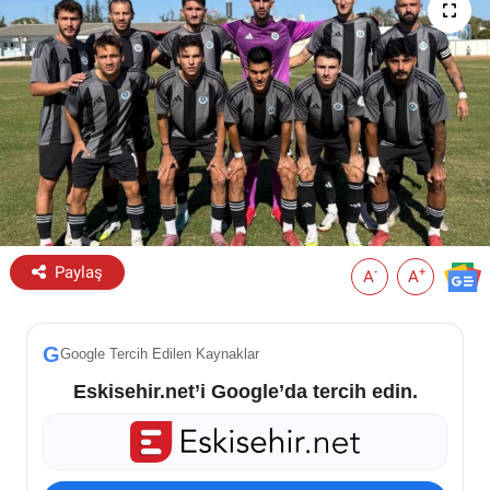
ESKİŞEHİR NÖBETÇİ ECZANELER
Eskişehir Haber İçerikleri
Eskişehir Hava Durumu
Eskişehir Tramvay Saatleri
Eskişehir Otobüs Saatleri
Paylaş
-
+
A
A
G
Google Tercih Edilen Kaynaklar
Eskisehir.net’i Google’da tercih edin.