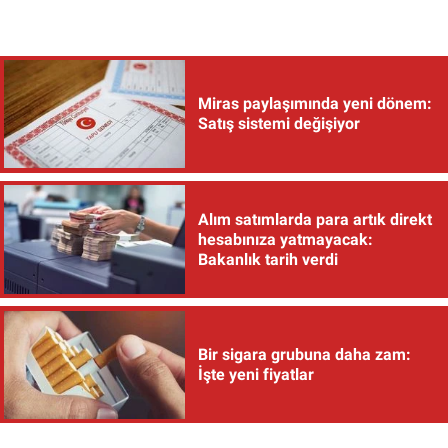
Miras paylaşımında yeni dönem:
Satış sistemi değişiyor
Alım satımlarda para artık direkt
hesabınıza yatmayacak:
Bakanlık tarih verdi
Bir sigara grubuna daha zam:
İşte yeni fiyatlar