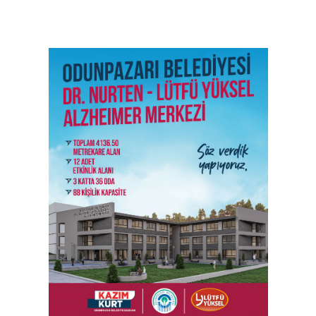
SON İŞ İLANLARI
Tüm ilanları incele →