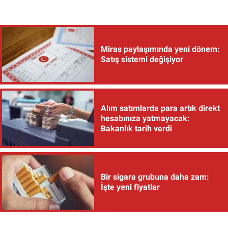
Miras paylaşımında yeni dönem:
Satış sistemi değişiyor
Alım satımlarda para artık direkt
hesabınıza yatmayacak:
Bakanlık tarih verdi
Bir sigara grubuna daha zam:
İşte yeni fiyatlar