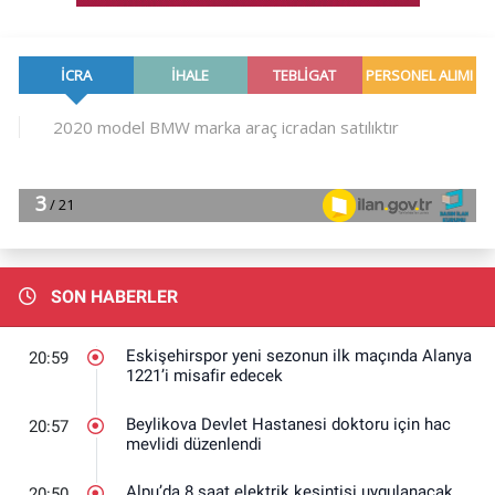
SON HABERLER
Eskişehirspor yeni sezonun ilk maçında Alanya
20:59
1221’i misafir edecek
Beylikova Devlet Hastanesi doktoru için hac
20:57
mevlidi düzenlendi
Alpu’da 8 saat elektrik kesintisi uygulanacak
20:50