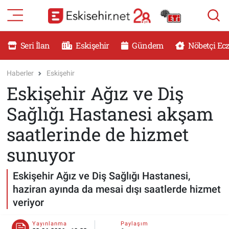
RESMİ İLANLAR
Eskişehir Nöbetçi Eczaneler
Seri İlan
Eskişehir
Gündem
Nöbetçi Ec
GÜNDEM
Eskişehir Hava Durumu
Haberler
Eskişehir
Eskişehir Ağız ve Diş
DÜNYA
Eskişehir Namaz Vakitleri
Sağlığı Hastanesi akşam
SAĞLIK
Eskişehir Trafik Yoğunluk Haritası
saatlerinde de hizmet
MAGAZİN
Süper Lig Puan Durumu ve Fikstür
sunuyor
KADIN
Tüm Manşetler
Eskişehir Ağız ve Diş Sağlığı Hastanesi,
haziran ayında da mesai dışı saatlerde hizmet
TEKNOLOJİ
Son Dakika Haberleri
veriyor
YEMEK
Haber Arşivi
Yayınlanma
Paylaşım