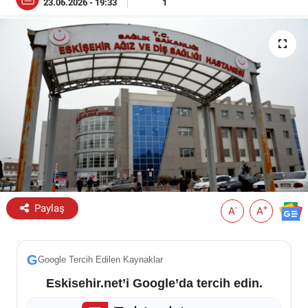
23.06.2026 - 19:33
1
ESKİŞEHİR NÖBETÇİ ECZANELER
Eskişehir Haber İçerikleri
Eskişehir Hava Durumu
Eskişehir Tramvay Saatleri
Eskişehir Otobüs Saatleri
Paylaş
-
+
A
A
G
Google Tercih Edilen Kaynaklar
Eskisehir.net’i Google’da tercih edin.