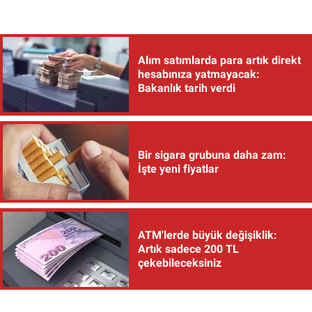
Alım satımlarda para artık direkt
hesabınıza yatmayacak:
Bakanlık tarih verdi
Bir sigara grubuna daha zam:
İşte yeni fiyatlar
ATM'lerde büyük değişiklik:
Artık sadece 200 TL
çekebileceksiniz