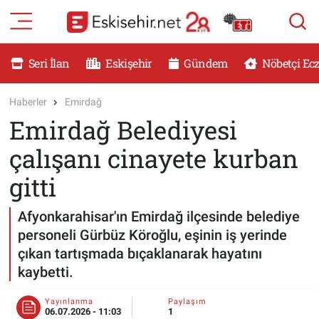
RESMİ İLANLAR
Eskişehir Nöbetçi Eczaneler
Seri İlan
Eskişehir
Gündem
Nöbetçi Ec
GÜNDEM
Eskişehir Hava Durumu
Haberler
Emirdağ
Emirdağ Belediyesi
DÜNYA
Eskişehir Namaz Vakitleri
çalışanı cinayete kurban
SAĞLIK
Eskişehir Trafik Yoğunluk Haritası
gitti
MAGAZİN
Süper Lig Puan Durumu ve Fikstür
Afyonkarahisar'ın Emirdağ ilçesinde belediye
personeli Gürbüz Köroğlu, eşinin iş yerinde
KADIN
Tüm Manşetler
çıkan tartışmada bıçaklanarak hayatını
kaybetti.
TEKNOLOJİ
Son Dakika Haberleri
Yayınlanma
Paylaşım
YEMEK
Haber Arşivi
06.07.2026 - 11:03
1