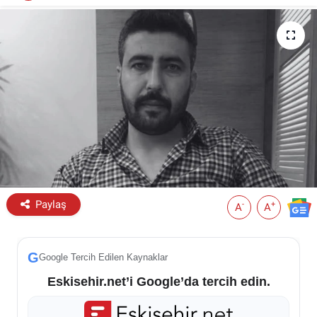
ESKİŞEHİR NÖBETÇİ ECZANELER
Eskişehir Haber İçerikleri
Eskişehir Hava Durumu
Eskişehir Tramvay Saatleri
Eskişehir Otobüs Saatleri
Paylaş
-
+
A
A
G
Google Tercih Edilen Kaynaklar
Eskisehir.net’i Google’da tercih edin.