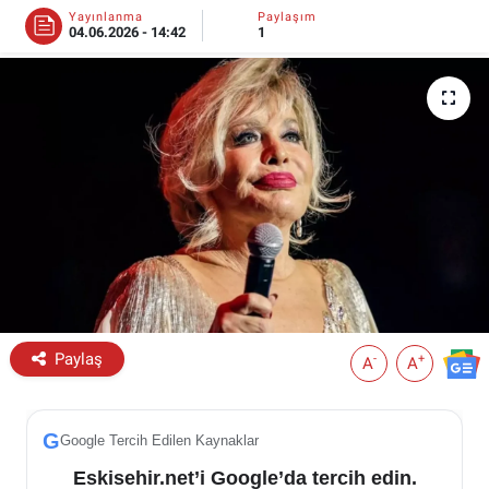
Yayınlanma
Paylaşım
04.06.2026 - 14:42
1
ESKİŞEHİR NÖBETÇİ ECZANELER
Eskişehir Haber İçerikleri
Eskişehir Hava Durumu
Eskişehir Tramvay Saatleri
Eskişehir Otobüs Saatleri
Paylaş
-
+
A
A
G
Google Tercih Edilen Kaynaklar
Eskisehir.net’i Google’da tercih edin.