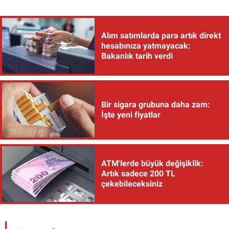
Alım satımlarda para artık direkt
hesabınıza yatmayacak:
Bakanlık tarih verdi
Bir sigara grubuna daha zam:
İşte yeni fiyatlar
ATM'lerde büyük değişiklik:
Artık sadece 200 TL
çekebileceksiniz