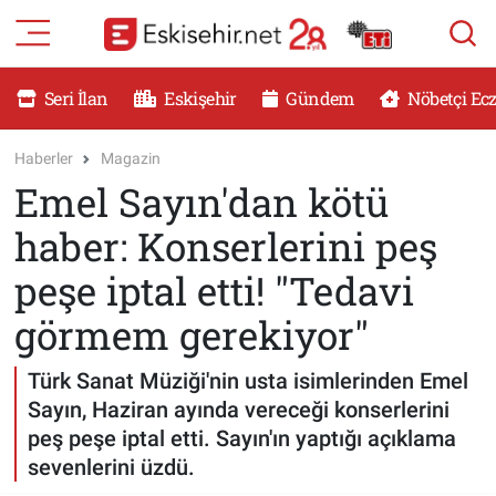
RESMİ İLANLAR
Eskişehir Nöbetçi Eczaneler
Seri İlan
Eskişehir
Gündem
Nöbetçi Ec
GÜNDEM
Eskişehir Hava Durumu
Haberler
Magazin
Emel Sayın'dan kötü
DÜNYA
Eskişehir Namaz Vakitleri
haber: Konserlerini peş
SAĞLIK
Eskişehir Trafik Yoğunluk Haritası
peşe iptal etti! "Tedavi
MAGAZİN
Süper Lig Puan Durumu ve Fikstür
görmem gerekiyor"
KADIN
Tüm Manşetler
Türk Sanat Müziği'nin usta isimlerinden Emel
Sayın, Haziran ayında vereceği konserlerini
TEKNOLOJİ
Son Dakika Haberleri
peş peşe iptal etti. Sayın'ın yaptığı açıklama
sevenlerini üzdü.
YEMEK
Haber Arşivi