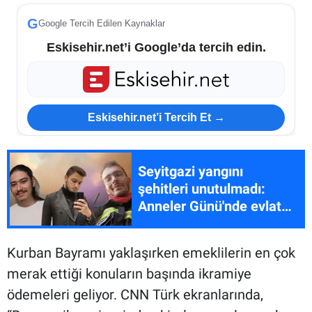
G
Google Tercih Edilen Kaynaklar
Eskisehir.net’i Google’da tercih edin.
Eskisehir.net’i Tercih Et →
Seyitgazi yangını
şehitleri unutulmadı:
Anneler Günü'nde evlat
hasreti
Kurban Bayramı yaklaşırken emeklilerin en çok
merak ettiği konuların başında ikramiye
ödemeleri geliyor. CNN Türk ekranlarında,