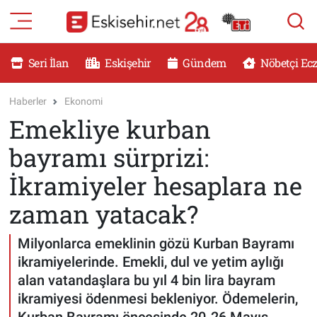
RESMİ İLANLAR
Eskişehir Nöbetçi Eczaneler
Seri İlan
Eskişehir
Gündem
Nöbetçi Ec
GÜNDEM
Eskişehir Hava Durumu
Haberler
Ekonomi
Emekliye kurban
DÜNYA
Eskişehir Namaz Vakitleri
bayramı sürprizi:
SAĞLIK
Eskişehir Trafik Yoğunluk Haritası
İkramiyeler hesaplara ne
MAGAZİN
Süper Lig Puan Durumu ve Fikstür
zaman yatacak?
KADIN
Tüm Manşetler
Milyonlarca emeklinin gözü Kurban Bayramı
ikramiyelerinde. Emekli, dul ve yetim aylığı
TEKNOLOJİ
Son Dakika Haberleri
alan vatandaşlara bu yıl 4 bin lira bayram
ikramiyesi ödenmesi bekleniyor. Ödemelerin,
YEMEK
Haber Arşivi
Kurban Bayramı öncesinde 20-26 Mayıs