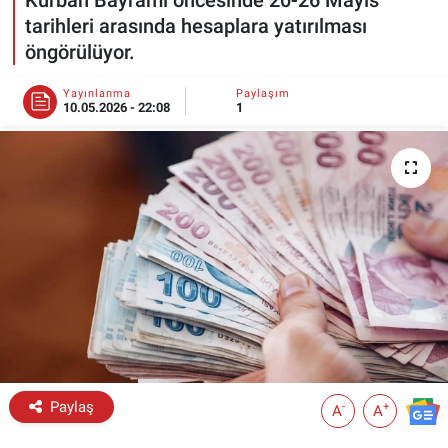
tarihleri arasında hesaplara yatırılması
ESKİŞEHİR NÖBETÇİ ECZANELER
öngörülüyor.
Eskişehir Haber İçerikleri
Yayınlanma
Paylaşım
10.05.2026 - 22:08
1
Eskişehir Hava Durumu
Eskişehir Tramvay Saatleri
Eskişehir Otobüs Saatleri
Paylaş
-
+
A
A