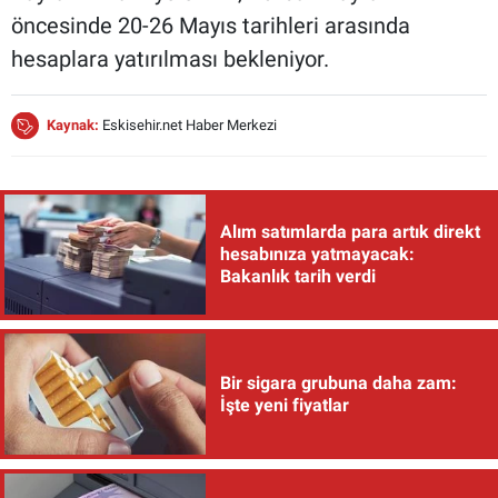
öncesinde 20-26 Mayıs tarihleri arasında
hesaplara yatırılması bekleniyor.
Kaynak:
Eskisehir.net Haber Merkezi
Alım satımlarda para artık direkt
hesabınıza yatmayacak:
Bakanlık tarih verdi
Bir sigara grubuna daha zam:
İşte yeni fiyatlar