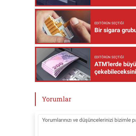
EDITÖRÜN SEÇTIĞI
Bir sigara grub
EDITÖRÜN SEÇTIĞI
ATM'lerde büyük
çekebileceksin
Yorumlar