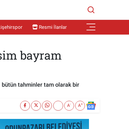
işehirspor
Resmi İlanlar
isim bayram
 bütün tahminler tam olarak bir
-
+
A
A