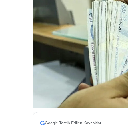
ESKİŞEHİR NÖBETÇİ ECZANELER
Eskişehir Haber İçerikleri
Eskişehir Hava Durumu
Eskişehir Tramvay Saatleri
Eskişehir Otobüs Saatleri
G
Google Tercih Edilen Kaynaklar