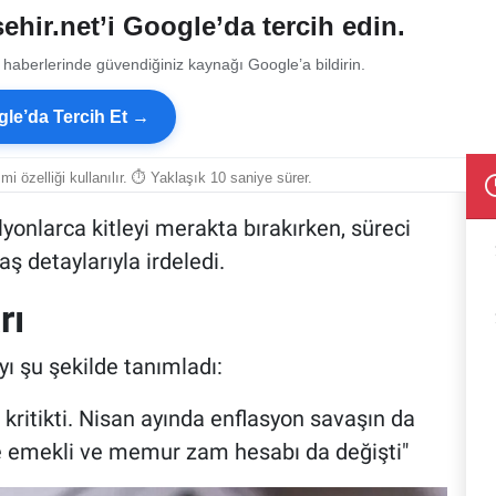
ehir.net’i Google’da tercih edin.
 haberlerinde güvendiğiniz kaynağı Google’a bildirin.
le’da Tercih Et →
smi özelliği kullanılır. ⏱ Yaklaşık 10 saniye sürer.
lyonlarca kitleyi merakta bırakırken, süreci
 detaylarıyla irdeledi.
rı
yı şu şekilde tanımladı:
 kritikti. Nisan ayında enflasyon savaşın da
kte emekli ve memur zam hesabı da değişti"