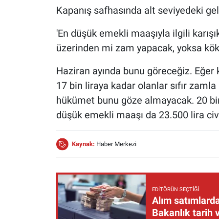
Kapanış safhasında alt seviyedeki gel
'En düşük emekli maaşıyla ilgili karış
üzerinden mi zam yapacak, yoksa kö
Haziran ayında bunu göreceğiz. Eğer 
17 bin liraya kadar olanlar sıfır zaml
hükümet bunu göze almayacak. 20 bi
düşük emekli maaşı da 23.500 lira civar
Kaynak:
Haber Merkezi
EDITÖRÜN SEÇTIĞI
Alım satımlarda
Bakanlık tarih 