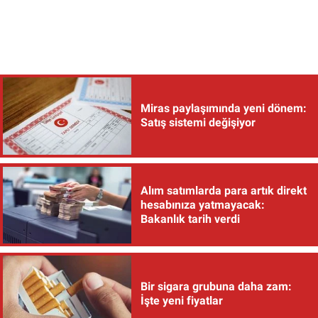
Miras paylaşımında yeni dönem:
Satış sistemi değişiyor
Alım satımlarda para artık direkt
hesabınıza yatmayacak:
Bakanlık tarih verdi
Bir sigara grubuna daha zam:
İşte yeni fiyatlar