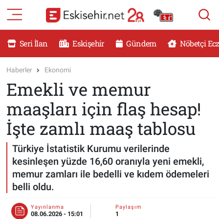
RESMİ İLANLAR
Eskişehir Nöbetçi Eczaneler
Seri İlan
Eskişehir
Gündem
Nöbetçi Ec
GÜNDEM
Eskişehir Hava Durumu
Haberler
Ekonomi
Emekli ve memur
DÜNYA
Eskişehir Namaz Vakitleri
maaşları için flaş hesap!
SAĞLIK
Eskişehir Trafik Yoğunluk Haritası
İşte zamlı maaş tablosu
MAGAZİN
Süper Lig Puan Durumu ve Fikstür
Türkiye İstatistik Kurumu verilerinde
kesinleşen yüzde 16,60 oranıyla yeni emekli,
KADIN
Tüm Manşetler
memur zamları ile bedelli ve kıdem ödemeleri
belli oldu.
TEKNOLOJİ
Son Dakika Haberleri
Yayınlanma
Paylaşım
YEMEK
Haber Arşivi
08.06.2026 - 15:01
1