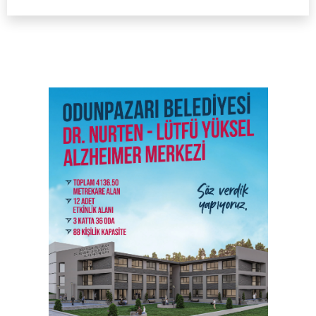
SON İŞ İLANLARI
Tüm ilanları incele →