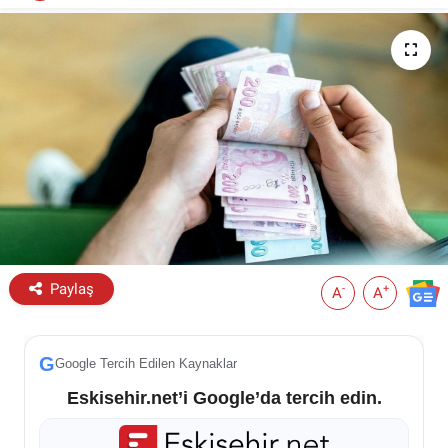
ESKİŞEHİR NÖBETÇİ ECZANELER
Eskişehir Haber İçerikleri
Eskişehir Hava Durumu
Eskişehir Tramvay Saatleri
Eskişehir Otobüs Saatleri
Paylaş
-
+
A
A
G
Google Tercih Edilen Kaynaklar
Eskisehir.net’i Google’da tercih edin.