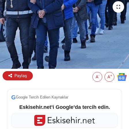
ESKİŞEHİR NÖBETÇİ ECZANELER
Eskişehir Haber İçerikleri
Eskişehir Hava Durumu
Eskişehir Tramvay Saatleri
Eskişehir Otobüs Saatleri
Paylaş
-
+
A
A
G
Google Tercih Edilen Kaynaklar
Eskisehir.net’i Google’da tercih edin.