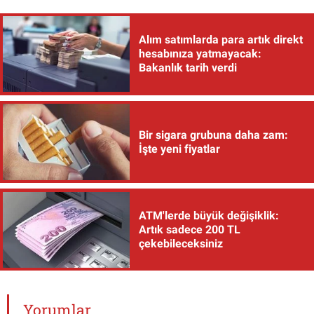
Alım satımlarda para artık direkt
hesabınıza yatmayacak:
Bakanlık tarih verdi
Bir sigara grubuna daha zam:
İşte yeni fiyatlar
ATM'lerde büyük değişiklik:
Artık sadece 200 TL
çekebileceksiniz
Yorumlar