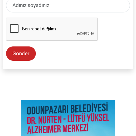
Gönder
SON İŞ İLANLARI
Tüm ilanları incele →