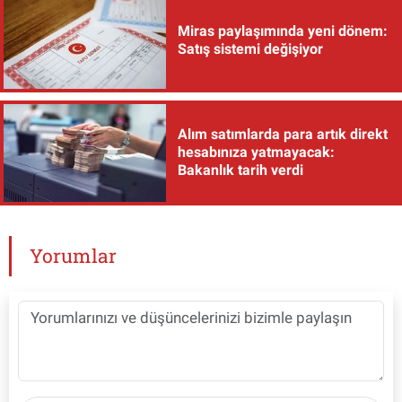
Miras paylaşımında yeni dönem:
Satış sistemi değişiyor
Alım satımlarda para artık direkt
hesabınıza yatmayacak:
Bakanlık tarih verdi
Yorumlar