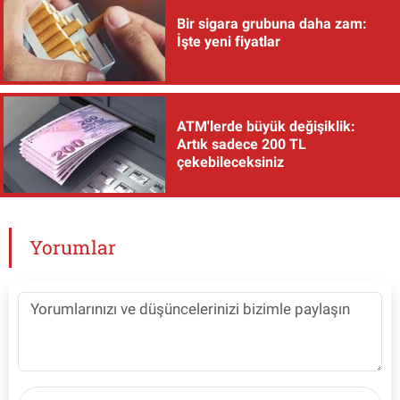
Bir sigara grubuna daha zam:
İşte yeni fiyatlar
ATM'lerde büyük değişiklik:
Artık sadece 200 TL
çekebileceksiniz
Yorumlar