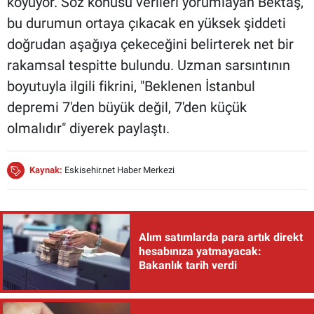
koyuyor. Söz konusu verileri yorumlayan Bektaş,
bu durumun ortaya çıkacak en yüksek şiddeti
doğrudan aşağıya çekeceğini belirterek net bir
rakamsal tespitte bulundu. Uzman sarsıntının
boyutuyla ilgili fikrini, "Beklenen İstanbul
depremi 7'den büyük değil, 7'den küçük
olmalıdır" diyerek paylaştı.
Kaynak:
Eskisehir.net Haber Merkezi
Alım satımlarda para artık direkt
hesabınıza yatmayacak:
Bakanlık tarih verdi