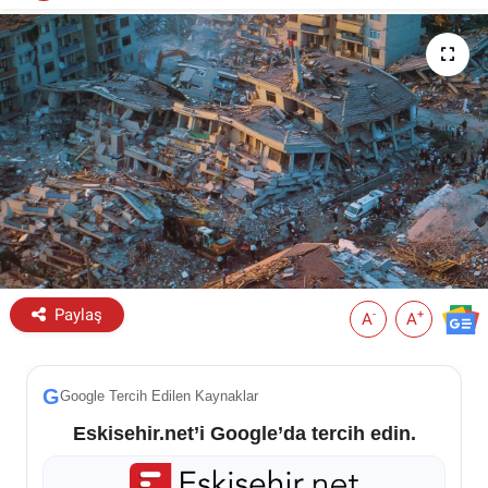
ESKİŞEHİR NÖBETÇİ ECZANELER
Eskişehir Haber İçerikleri
Eskişehir Hava Durumu
Eskişehir Tramvay Saatleri
Eskişehir Otobüs Saatleri
Paylaş
-
+
A
A
G
Google Tercih Edilen Kaynaklar
Eskisehir.net’i Google’da tercih edin.