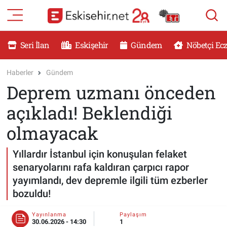
RESMİ İLANLAR
Eskişehir Nöbetçi Eczaneler
Seri İlan
Eskişehir
Gündem
Nöbetçi Ec
GÜNDEM
Eskişehir Hava Durumu
Haberler
Gündem
Deprem uzmanı önceden
DÜNYA
Eskişehir Namaz Vakitleri
açıkladı! Beklendiği
SAĞLIK
Eskişehir Trafik Yoğunluk Haritası
olmayacak
MAGAZİN
Süper Lig Puan Durumu ve Fikstür
Yıllardır İstanbul için konuşulan felaket
senaryolarını rafa kaldıran çarpıcı rapor
KADIN
Tüm Manşetler
yayımlandı, dev depremle ilgili tüm ezberler
bozuldu!
TEKNOLOJİ
Son Dakika Haberleri
Yayınlanma
Paylaşım
YEMEK
Haber Arşivi
30.06.2026 - 14:30
1