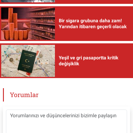
Bir sigara grubuna daha zam!
Yarından itibaren geçerli olacak
Yeşil ve gri pasaportta kritik
değişiklik
Yorumlar