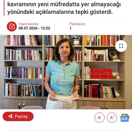
kavramının yeni müfredatta yer almayacağı
ESKİŞEHİR NÖBETÇİ ECZANELER
yönündeki açıklamalarına tepki gösterdi.
Yayınlanma
Paylaşım
Eskişehir Haber İçerikleri
08.07.2026 - 12:52
1
Eskişehir Hava Durumu
Eskişehir Tramvay Saatleri
Eskişehir Otobüs Saatleri
Paylaş
-
+
A
A