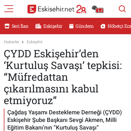
RESMİ İLANLAR
Eskişehir Nöbetçi Eczaneler
Seri İlan
Eskişehir
Gündem
Nöbetçi Ec
GÜNDEM
Eskişehir Hava Durumu
Haberler
Eskişehir
ÇYDD Eskişehir’den
DÜNYA
Eskişehir Namaz Vakitleri
‘Kurtuluş Savaşı’ tepkisi:
SAĞLIK
Eskişehir Trafik Yoğunluk Haritası
“Müfredattan
MAGAZİN
Süper Lig Puan Durumu ve Fikstür
çıkarılmasını kabul
etmiyoruz”
KADIN
Tüm Manşetler
Çağdaş Yaşamı Destekleme Derneği (ÇYDD)
TEKNOLOJİ
Son Dakika Haberleri
Eskişehir Şube Başkanı Sevgi Akmen, Milli
YEMEK
Haber Arşivi
Eğitim Bakanı’nın “Kurtuluş Savaşı”