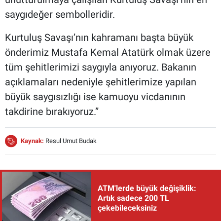
saygıdeğer sembolleridir.
Kurtuluş Savaşı’nın kahramanı başta büyük
önderimiz Mustafa Kemal Atatürk olmak üzere
tüm şehitlerimizi saygıyla anıyoruz. Bakanın
açıklamaları nedeniyle şehitlerimize yapılan
büyük saygısızlığı ise kamuoyu vicdanının
takdirine bırakıyoruz.”
Kaynak:
Resul Umut Budak
ATM'lerde büyük değişiklik:
Artık sadece 200 TL
çekebileceksiniz