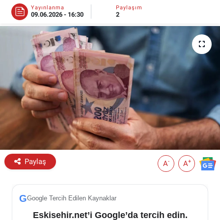
Yayınlanma
Paylaşım
09.06.2026 - 16:30
2
ESKİŞEHİR NÖBETÇİ ECZANELER
Eskişehir Haber İçerikleri
Eskişehir Hava Durumu
Eskişehir Tramvay Saatleri
Eskişehir Otobüs Saatleri
Paylaş
-
+
A
A
G
Google Tercih Edilen Kaynaklar
Eskisehir.net’i Google’da tercih edin.