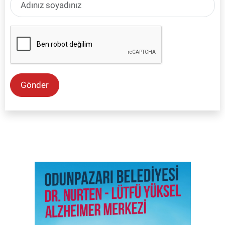
Gönder
SON İŞ İLANLARI
Tüm ilanları incele →