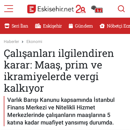
RESMİ İLANLAR
Eskişehir Nöbetçi Eczaneler
Seri İlan
Eskişehir
Gündem
Nöbetçi Ec
GÜNDEM
Eskişehir Hava Durumu
Haberler
Ekonomi
Çalışanları ilgilendiren
DÜNYA
Eskişehir Namaz Vakitleri
karar: Maaş, prim ve
SAĞLIK
Eskişehir Trafik Yoğunluk Haritası
ikramiyelerde vergi
MAGAZİN
Süper Lig Puan Durumu ve Fikstür
kalkıyor
KADIN
Tüm Manşetler
Varlık Barışı Kanunu kapsamında İstanbul
Finans Merkezi ve Nitelikli Hizmet
TEKNOLOJİ
Son Dakika Haberleri
Merkezlerinde çalışanların maaşlarına 5
katına kadar muafiyet yansımış durumda.
YEMEK
Haber Arşivi