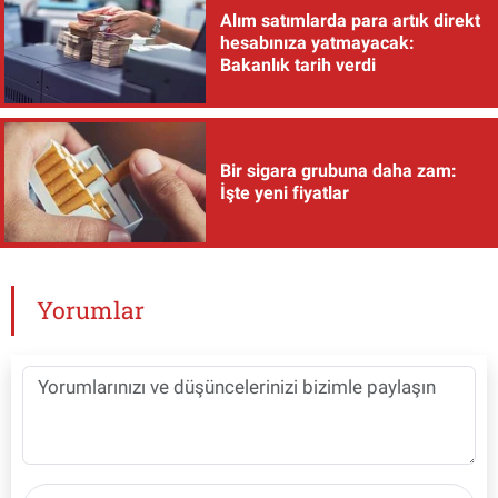
Alım satımlarda para artık direkt
hesabınıza yatmayacak:
Bakanlık tarih verdi
Bir sigara grubuna daha zam:
İşte yeni fiyatlar
Yorumlar