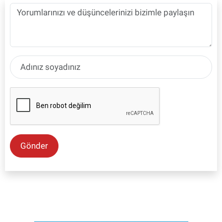
Gönder
SON İŞ İLANLARI
Tüm ilanları incele →