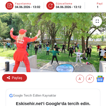
Yayınlanma
Güncelleme
Payla
04.06.2026 - 13:02
04.06.2026 - 13:12
1
ESKİŞEHİR NÖBETÇİ ECZANELER
Eskişehir Haber İçerikleri
Eskişehir Hava Durumu
Eskişehir Tramvay Saatleri
Eskişehir Otobüs Saatleri
Paylaş
-
+
A
A
G
Google Tercih Edilen Kaynaklar
Eskisehir.net’i Google’da tercih edin.