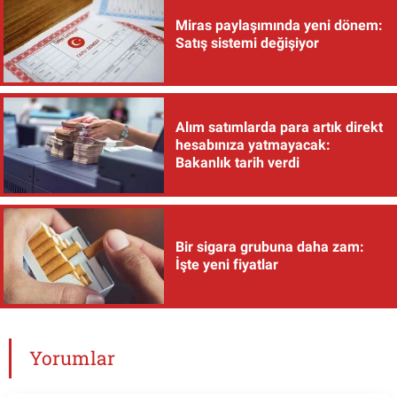
Miras paylaşımında yeni dönem:
Satış sistemi değişiyor
Alım satımlarda para artık direkt
hesabınıza yatmayacak:
Bakanlık tarih verdi
Bir sigara grubuna daha zam:
İşte yeni fiyatlar
Yorumlar