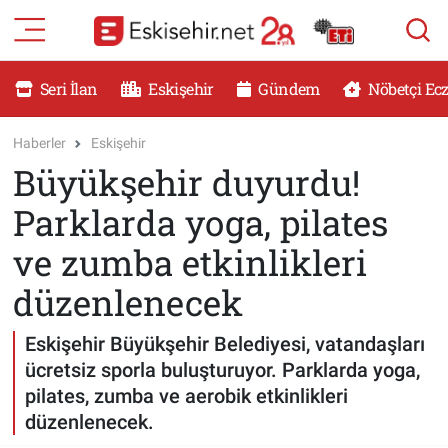
RESMİ İLANLAR
Eskişehir Nöbetçi Eczaneler
Seri İlan
Eskişehir
Gündem
Nöbetçi Ec
GÜNDEM
Eskişehir Hava Durumu
Haberler
Eskişehir
Büyükşehir duyurdu!
DÜNYA
Eskişehir Namaz Vakitleri
Parklarda yoga, pilates
SAĞLIK
Eskişehir Trafik Yoğunluk Haritası
ve zumba etkinlikleri
MAGAZİN
Süper Lig Puan Durumu ve Fikstür
düzenlenecek
KADIN
Tüm Manşetler
Eskişehir Büyükşehir Belediyesi, vatandaşları
ücretsiz sporla buluşturuyor. Parklarda yoga,
TEKNOLOJİ
Son Dakika Haberleri
pilates, zumba ve aerobik etkinlikleri
düzenlenecek.
YEMEK
Haber Arşivi