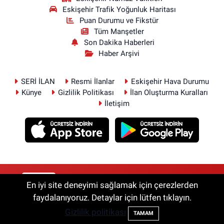
Eskişehir Trafik Yoğunluk Haritası
Puan Durumu ve Fikstür
Tüm Manşetler
Son Dakika Haberleri
Haber Arşivi
SERİ İLAN
Resmi İlanlar
Eskişehir Hava Durumu
Künye
Gizlilik Politikası
İlan Oluşturma Kuralları
İletişim
RSS
Copyright © 2026. Her hakkı saklıdır.
En iyi site deneyimi sağlamak için çerezlerden
faydalanıyoruz. Detaylar için lütfen tıklayın.
Gizlilik politikası
Haber Yazılımı:
TE Bilişim
TAMAM