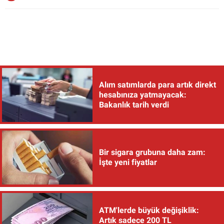
Alım satımlarda para artık direkt
hesabınıza yatmayacak:
Bakanlık tarih verdi
Bir sigara grubuna daha zam:
İşte yeni fiyatlar
ATM'lerde büyük değişiklik:
Artık sadece 200 TL