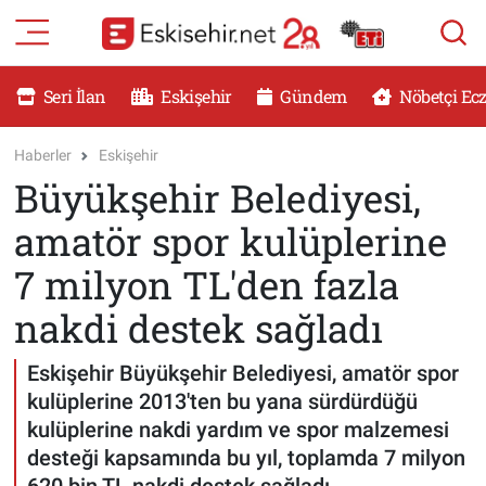
RESMİ İLANLAR
Eskişehir Nöbetçi Eczaneler
Seri İlan
Eskişehir
Gündem
Nöbetçi Ec
GÜNDEM
Eskişehir Hava Durumu
Haberler
Eskişehir
Büyükşehir Belediyesi,
DÜNYA
Eskişehir Namaz Vakitleri
amatör spor kulüplerine
SAĞLIK
Eskişehir Trafik Yoğunluk Haritası
7 milyon TL'den fazla
MAGAZİN
Süper Lig Puan Durumu ve Fikstür
nakdi destek sağladı
KADIN
Tüm Manşetler
Eskişehir Büyükşehir Belediyesi, amatör spor
kulüplerine 2013'ten bu yana sürdürdüğü
TEKNOLOJİ
Son Dakika Haberleri
kulüplerine nakdi yardım ve spor malzemesi
desteği kapsamında bu yıl, toplamda 7 milyon
YEMEK
Haber Arşivi
620 bin TL nakdi destek sağladı.