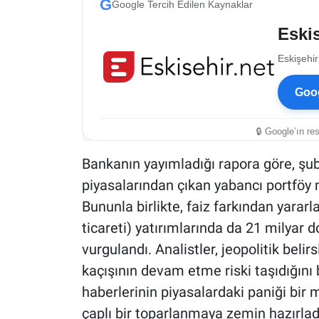
G
Google Tercih Edilen Kaynaklar
Eskis
Eskişehir
Goog
🔒 Google’ın re
Bankanın yayımladığı rapora göre, şub
piyasalarından çıkan yabancı portföy m
Bununla birlikte, faiz farkından yarar
ticareti) yatırımlarında da 21 milyar d
vurgulandı. Analistler, jeopolitik beli
kaçışının devam etme riski taşıdığını
haberlerinin piyasalardaki paniği bir 
çaplı bir toparlanmaya zemin hazırladı