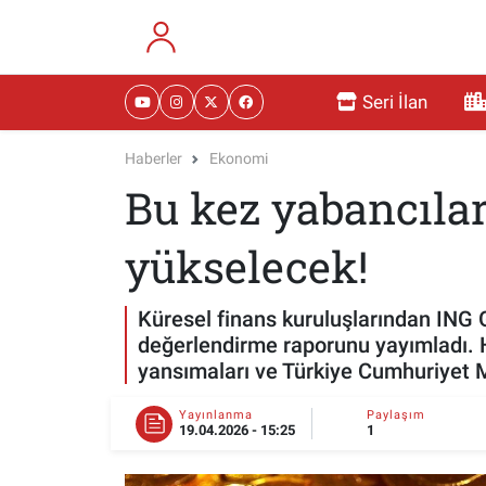
RESMİ İLANLAR
Eskişehir Nöbetçi Eczaneler
Seri İlan
GÜNDEM
Eskişehir Hava Durumu
Haberler
Ekonomi
Bu kez yabancılar
DÜNYA
Eskişehir Namaz Vakitleri
SAĞLIK
Eskişehir Trafik Yoğunluk Haritası
yükselecek!
MAGAZİN
Süper Lig Puan Durumu ve Fikstür
Küresel finans kuruluşlarından ING G
değerlendirme raporunu yayımladı. H
KADIN
Tüm Manşetler
yansımaları ve Türkiye Cumhuriyet Me
TEKNOLOJİ
Son Dakika Haberleri
Yayınlanma
Paylaşım
19.04.2026 - 15:25
1
YEMEK
Haber Arşivi