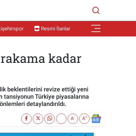
işehirspor
Resmi İlanlar
u rakama kadar
 beklentilerini revize ettiği yeni
 tansiyonun Türkiye piyasalarına
nlemleri detaylandırıldı.
-
+
A
A