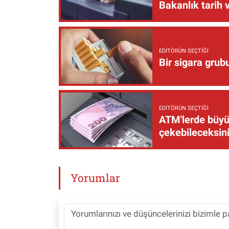
Bakanlık tarih 
EDITÖRÜN SEÇTIĞI
Bir sigara grub
EDITÖRÜN SEÇTIĞI
ATM'lerde büyük
çekebileceksin
Yorumlar