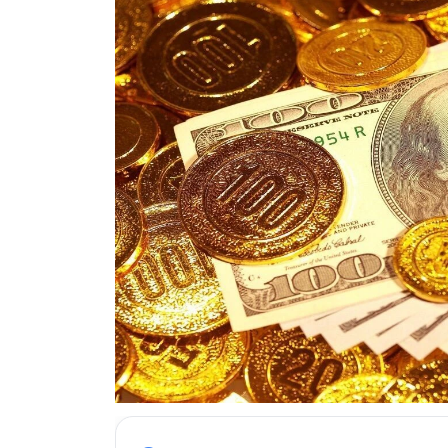
ESKİŞEHİR NÖBETÇİ ECZANELER
Eskişehir Haber İçerikleri
Eskişehir Hava Durumu
Eskişehir Tramvay Saatleri
Eskişehir Otobüs Saatleri