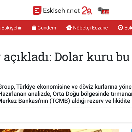
Eskişehir
Gündem
Nöbetçi Eczane
Esk
 açıkladı: Dolar kuru b
roup, Türkiye ekonomisine ve döviz kurlarına yönelik
azırlanan analizde, Orta Doğu bölgesinde tırmanan
rkez Bankası'nın (TCMB) aldığı rezerv ve likidite ö