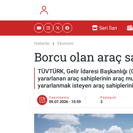
RESMİ İLANLAR
Eskişehir Nöbetçi Eczaneler
Seri İlan
GÜNDEM
Eskişehir Hava Durumu
Haberler
Ekonomi
Borcu olan araç s
DÜNYA
Eskişehir Namaz Vakitleri
SAĞLIK
Eskişehir Trafik Yoğunluk Haritası
TÜVTÜRK, Gelir İdaresi Başkanlığı (
yararlanan araç sahiplerinin araç mu
MAGAZİN
Süper Lig Puan Durumu ve Fikstür
yararlanmak isteyen araç sahiplerin
KADIN
Tüm Manşetler
Yayınlanma
Paylaşım
09.07.2026 - 15:59
3
TEKNOLOJİ
Son Dakika Haberleri
YEMEK
Haber Arşivi