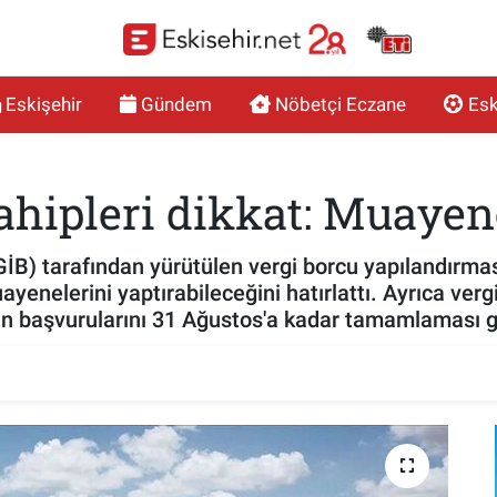
Eskişehir
Gündem
Nöbetçi Eczane
Esk
ahipleri dikkat: Muayene
GİB) tarafından yürütülen vergi borcu yapılandırm
ayenelerini yaptırabileceğini hatırlattı. Ayrıca ver
in başvurularını 31 Ağustos'a kadar tamamlaması g