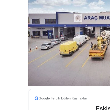
ESKİŞEHİR NÖBETÇİ ECZANELER
Eskişehir Haber İçerikleri
Eskişehir Hava Durumu
Eskişehir Tramvay Saatleri
Eskişehir Otobüs Saatleri
G
Google Tercih Edilen Kaynaklar
Eskis