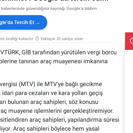
 haberlerinde güvendiğiniz kaynağı Google’a bildirin.
le’da Tercih Et →
smi özelliği kullanılır. ⏱ Yaklaşık 10 saniye sürer.
ÜVTÜRK, GİB tarafından yürütülen vergi borcu
plerine tanınan araç muayenesi imkanına
vergisi (MTV) ile MTV'ye bağlı gecikme
 idari para cezaları ve kara yolları geçiş
ları bulunan araç sahipleri, söz konusu
raç muayene işlemlerini gerçekleştiremiyor.
sitlendiren araç sahipleri, yapılandırma süresi
iyor. Araç sahipleri böylece hem yasal