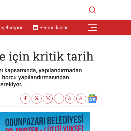
işehirspor
Resmi İlanlar
 için kritik tarih
ası kapsamında, yapılandırmadan
gi borcu yapılandırmasından
erekiyor.
-
+
A
A