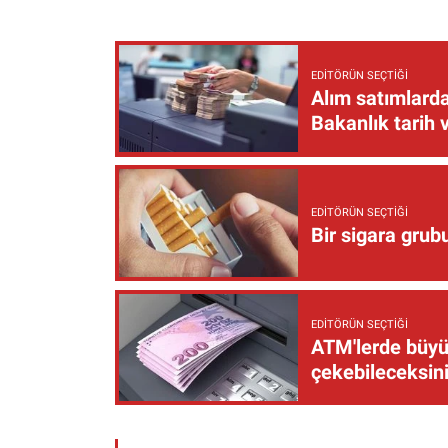
EDITÖRÜN SEÇTIĞI
Alım satımlarda
Bakanlık tarih 
EDITÖRÜN SEÇTIĞI
Bir sigara grub
EDITÖRÜN SEÇTIĞI
ATM'lerde büyük
çekebileceksin