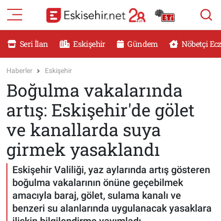
RESMİ İLANLAR
Eskişehir Nöbetçi Eczaneler
Seri İlan
Eskişehir
Gündem
Nöbetçi Ec
GÜNDEM
Eskişehir Hava Durumu
Haberler
Eskişehir
Boğulma vakalarında
DÜNYA
Eskişehir Namaz Vakitleri
artış: Eskişehir'de gölet
SAĞLIK
Eskişehir Trafik Yoğunluk Haritası
ve kanallarda suya
MAGAZİN
Süper Lig Puan Durumu ve Fikstür
girmek yasaklandı
KADIN
Tüm Manşetler
Eskişehir Valiliği, yaz aylarında artış gösteren
boğulma vakalarının önüne geçebilmek
TEKNOLOJİ
Son Dakika Haberleri
amacıyla baraj, gölet, sulama kanalı ve
benzeri su alanlarında uygulanacak yasaklara
YEMEK
Haber Arşivi
ilişkin bilgilendirme yayımladı.