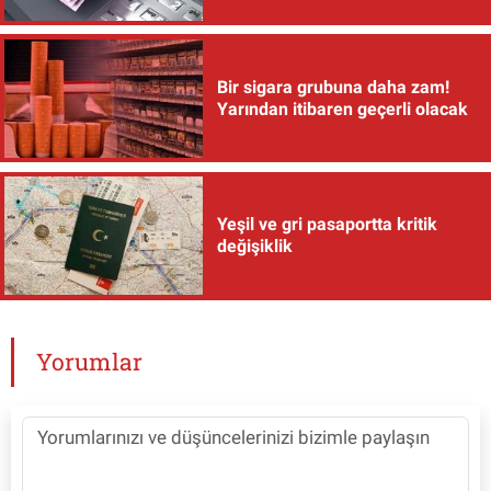
Bir sigara grubuna daha zam!
Yarından itibaren geçerli olacak
Yeşil ve gri pasaportta kritik
değişiklik
Yorumlar