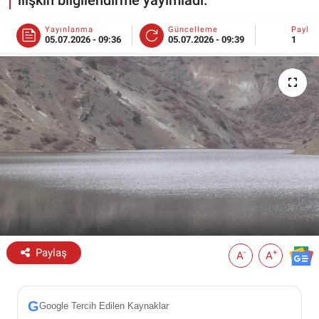
ESKİŞEHİR NÖBETÇİ ECZANELER
Yayınlanma
Güncelleme
Payla
05.07.2026 - 09:36
05.07.2026 - 09:39
1
Eskişehir Haber İçerikleri
Eskişehir Hava Durumu
Eskişehir Tramvay Saatleri
Eskişehir Otobüs Saatleri
Paylaş
-
+
A
A
G
Google Tercih Edilen Kaynaklar