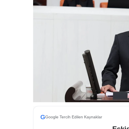
ESKİŞEHİR NÖBETÇİ ECZANELER
Eskişehir Haber İçerikleri
Eskişehir Hava Durumu
Eskişehir Tramvay Saatleri
Eskişehir Otobüs Saatleri
G
Google Tercih Edilen Kaynaklar
Eskis