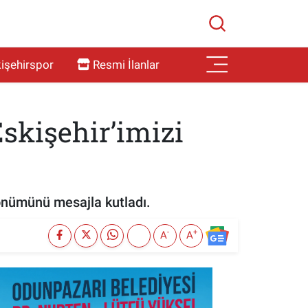
işehirspor
Resmi İlanlar
skişehir’imizi
dönümünü mesajla kutladı.
-
+
A
A