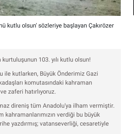
nü kutlu olsun' sözleriye başlayan Çakırözer
kurtuluşunun 103. yılı kutlu olsun!
ku ile kutlarken, Büyük Önderimiz Gazi
rkadaşları komutasındaki kahraman
e zaferi hatırlıyoruz.
ılmaz direniş tüm Anadolu'ya ilham vermiştir.
m kahramanlarımızın verdiği bu büyük
rihe yazdırmış; vatanseverliği, cesaretiyle