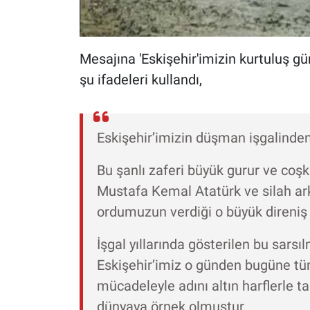
Mesajına 'Eskişehir'imizin kurtuluş gü
şu ifadeleri kullandı,
Eskişehir’imizin düşman işgalinden 
Bu şanlı zaferi büyük gurur ve coş
Mustafa Kemal Atatürk ve silah a
ordumuzun verdiği o büyük direniş v
İşgal yıllarında gösterilen bu sars
Eskişehir’imiz o günden bugüne tü
mücadeleyle adını altın harflerle ta
dünyaya örnek olmuştur.