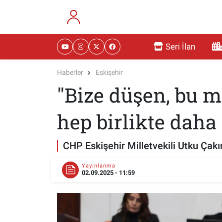
RESMİ İLANLAR
Eskişehir Nöbetçi Eczaneler
Seri İlan
GÜNDEM
Eskişehir Hava Durumu
Haberler
Eskişehir
"Bize düşen, bu m
DÜNYA
Eskişehir Namaz Vakitleri
SAĞLIK
Eskişehir Trafik Yoğunluk Haritası
hep birlikte daha 
MAGAZİN
Süper Lig Puan Durumu ve Fikstür
CHP Eskişehir Milletvekili Utku Çakı
KADIN
Tüm Manşetler
Yayınlanma
02.09.2025 - 11:59
TEKNOLOJİ
Son Dakika Haberleri
YEMEK
Haber Arşivi