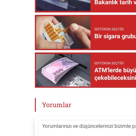
Bakanlık tarih 
EDITÖRÜN SEÇTIĞI
Bir sigara grub
EDITÖRÜN SEÇTIĞI
ATM'lerde büyük
çekebileceksin
Yorumlar