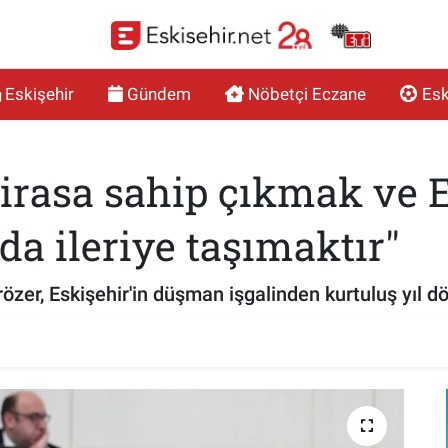
Eskişehir
Gündem
Nöbetçi Eczane
Esk
irasa sahip çıkmak ve E
da ileriye taşımaktır"
rözer, Eskişehir'in düşman işgalinden kurtuluş yıl 