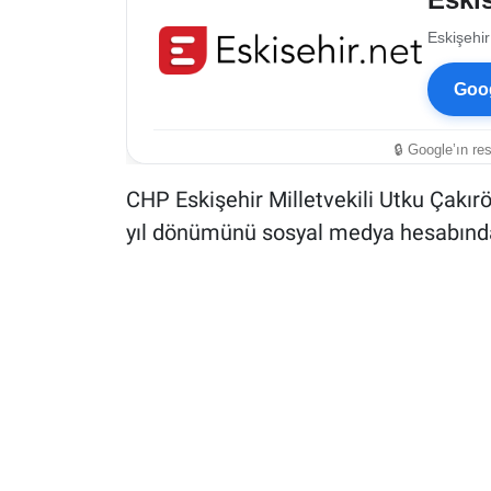
Eskişehir
Goog
🔒 Google’ın re
CHP Eskişehir Milletvekili Utku Çakırö
yıl dönümünü sosyal medya hesabında