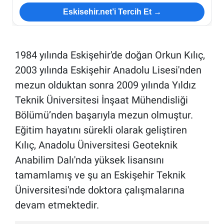
Eskisehir.net’i Tercih Et →
ESKİŞEHİR NÖBETÇİ ECZANELER
Eskişehir Haber İçerikleri
1984 yılında Eskişehir'de doğan Orkun Kılıç,
2003 yılında Eskişehir Anadolu Lisesi'nden
Eskişehir Hava Durumu
mezun olduktan sonra 2009 yılında Yıldız
Eskişehir Tramvay Saatleri
Teknik Üniversitesi İnşaat Mühendisliği
Bölümü’nden başarıyla mezun olmuştur.
Eskişehir Otobüs Saatleri
Eğitim hayatını sürekli olarak geliştiren
Kılıç, Anadolu Üniversitesi Geoteknik
Anabilim Dalı'nda yüksek lisansını
tamamlamış ve şu an Eskişehir Teknik
Üniversitesi'nde doktora çalışmalarına
devam etmektedir.