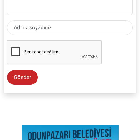
Gönder
SON İŞ İLANLARI
Tüm ilanları incele →