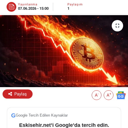
Yayınlanma
Paylaşım
07.06.2026 - 15:00
1
ESKİŞEHİR NÖBETÇİ ECZANELER
Eskişehir Haber İçerikleri
Eskişehir Hava Durumu
Eskişehir Tramvay Saatleri
Eskişehir Otobüs Saatleri
Paylaş
-
+
A
A
G
Google Tercih Edilen Kaynaklar
Eskisehir.net’i Google’da tercih edin.