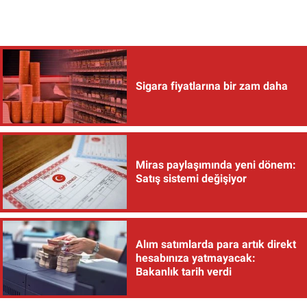
Sigara fiyatlarına bir zam daha
Miras paylaşımında yeni dönem:
Satış sistemi değişiyor
Alım satımlarda para artık direkt
hesabınıza yatmayacak:
Bakanlık tarih verdi