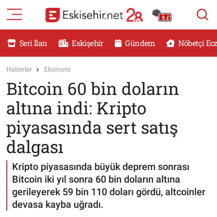
RESMİ İLANLAR
Eskişehir Nöbetçi Eczaneler
Seri İlan
Eskişehir
Gündem
Nöbetçi Ec
GÜNDEM
Eskişehir Hava Durumu
Haberler
Ekonomi
Bitcoin 60 bin doların
DÜNYA
Eskişehir Namaz Vakitleri
altına indi: Kripto
SAĞLIK
Eskişehir Trafik Yoğunluk Haritası
piyasasında sert satış
MAGAZİN
Süper Lig Puan Durumu ve Fikstür
dalgası
KADIN
Tüm Manşetler
Kripto piyasasında büyük deprem sonrası
Bitcoin iki yıl sonra 60 bin doların altına
TEKNOLOJİ
Son Dakika Haberleri
gerileyerek 59 bin 110 doları gördü, altcoinler
devasa kayba uğradı.
YEMEK
Haber Arşivi