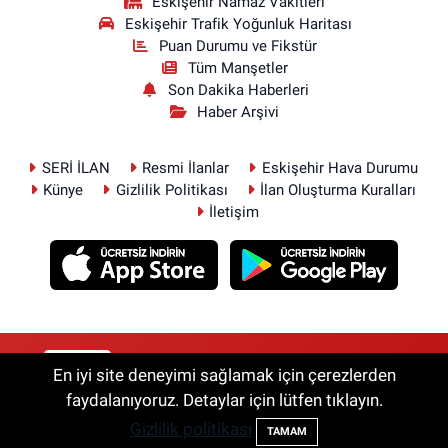
Eskişehir Namaz Vakitleri
Eskişehir Trafik Yoğunluk Haritası
Puan Durumu ve Fikstür
Tüm Manşetler
Son Dakika Haberleri
Haber Arşivi
SERİ İLAN
Resmi İlanlar
Eskişehir Hava Durumu
Künye
Gizlilik Politikası
İlan Oluşturma Kuralları
İletişim
RSS
Copyright © 2026. Her hakkı saklıdır.
En iyi site deneyimi sağlamak için çerezlerden
faydalanıyoruz. Detaylar için lütfen tıklayın.
Gizlilik politikası
Haber Yazılımı:
TE Bilişim
TAMAM