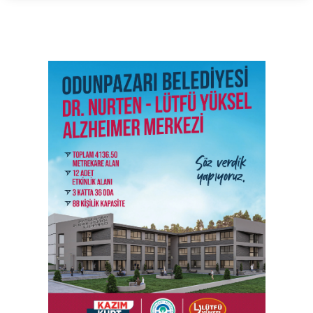
SON İŞ İLANLARI
Tüm ilanları incele →