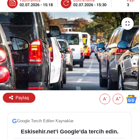
Yayınlanma
Güncelleme
Payla
02.07.2026 - 15:18
02.07.2026 - 15:30
3
ESKİŞEHİR NÖBETÇİ ECZANELER
Eskişehir Haber İçerikleri
Eskişehir Hava Durumu
Eskişehir Tramvay Saatleri
Eskişehir Otobüs Saatleri
Paylaş
-
+
A
A
G
Google Tercih Edilen Kaynaklar
Eskisehir.net’i Google’da tercih edin.