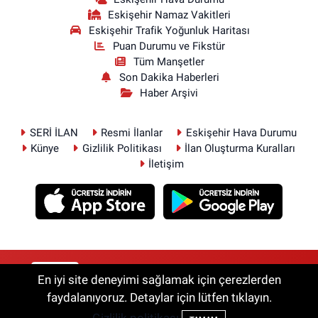
Eskişehir Namaz Vakitleri
Eskişehir Trafik Yoğunluk Haritası
Puan Durumu ve Fikstür
Tüm Manşetler
Son Dakika Haberleri
Haber Arşivi
SERİ İLAN
Resmi İlanlar
Eskişehir Hava Durumu
Künye
Gizlilik Politikası
İlan Oluşturma Kuralları
İletişim
RSS
Copyright © 2026. Her hakkı saklıdır.
En iyi site deneyimi sağlamak için çerezlerden
faydalanıyoruz. Detaylar için lütfen tıklayın.
Haber Yazılımı:
TE Bilişim