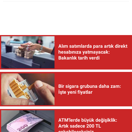
Alım satımlarda para artık direkt
hesabınıza yatmayacak:
Bakanlık tarih verdi
Bir sigara grubuna daha zam:
İşte yeni fiyatlar
ATM'lerde büyük değişiklik:
Artık sadece 200 TL
çekebileceksiniz