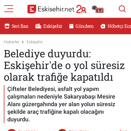
RESMİ İLANLAR
Eskişehir Nöbetçi Eczaneler
Seri İlan
Eskişehir
Gündem
Nöbetçi Ec
GÜNDEM
Eskişehir Hava Durumu
Haberler
Eskişehir
Belediye duyurdu:
DÜNYA
Eskişehir Namaz Vakitleri
Eskişehir'de o yol süresiz
SAĞLIK
Eskişehir Trafik Yoğunluk Haritası
olarak trafiğe kapatıldı
MAGAZİN
Süper Lig Puan Durumu ve Fikstür
Çifteler Belediyesi, asfalt yol yapım
çalışmaları nedeniyle Sakaryabaşı Mesire
KADIN
Tüm Manşetler
Alanı güzergahında yer alan yolun süresiz
şekilde araç trafiğine kapalı olacağını
TEKNOLOJİ
Son Dakika Haberleri
duyurdu.
YEMEK
Haber Arşivi