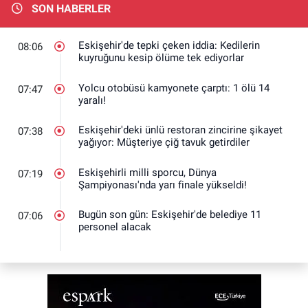
SON HABERLER
Eskişehir'de tepki çeken iddia: Kedilerin
08:06
kuyruğunu kesip ölüme tek ediyorlar
Yolcu otobüsü kamyonete çarptı: 1 ölü 14
07:47
yaralı!
Eskişehir'deki ünlü restoran zincirine şikayet
07:38
yağıyor: Müşteriye çiğ tavuk getirdiler
Eskişehirli milli sporcu, Dünya
07:19
Şampiyonası'nda yarı finale yükseldi!
Bugün son gün: Eskişehir'de belediye 11
07:06
personel alacak