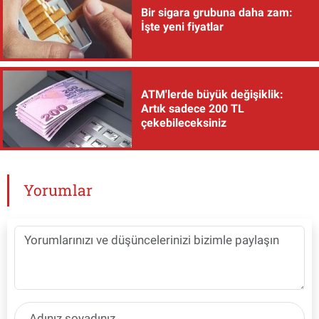
Bir sigara grubuna daha zam:
İşte yeni fiyatlar
ATM'lerde büyük değişiklik:
Artık sadece 200 TL
çekebileceksiniz
Yorumlar