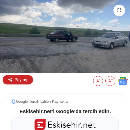
ESKİŞEHİR NÖBETÇİ ECZANELER
Eskişehir Haber İçerikleri
Eskişehir Hava Durumu
Eskişehir Tramvay Saatleri
Eskişehir Otobüs Saatleri
Paylaş
-
+
A
A
G
Google Tercih Edilen Kaynaklar
Eskisehir.net’i Google’da tercih edin.