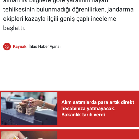
tehlikesinin bulunmadığı öğrenilirken, jandarma
ekipleri kazayla ilgili geniş çaplı inceleme
başlattı.
Kaynak:
İhlas Haber Ajansı
Alım satımlarda para artık direkt
hesabınıza yatmayacak:
Bakanlık tarih verdi