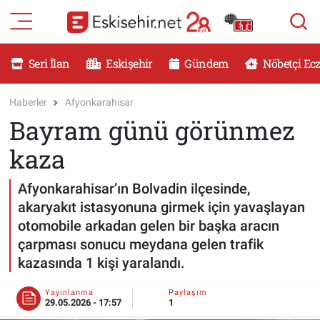
RESMİ İLANLAR
Eskişehir Nöbetçi Eczaneler
Seri İlan
Eskişehir
Gündem
Nöbetçi Ec
GÜNDEM
Eskişehir Hava Durumu
Haberler
Afyonkarahisar
Bayram günü görünmez
DÜNYA
Eskişehir Namaz Vakitleri
kaza
SAĞLIK
Eskişehir Trafik Yoğunluk Haritası
Afyonkarahisar’ın Bolvadin ilçesinde,
MAGAZİN
Süper Lig Puan Durumu ve Fikstür
akaryakıt istasyonuna girmek için yavaşlayan
otomobile arkadan gelen bir başka aracın
KADIN
Tüm Manşetler
çarpması sonucu meydana gelen trafik
kazasında 1 kişi yaralandı.
TEKNOLOJİ
Son Dakika Haberleri
Yayınlanma
Paylaşım
29.05.2026 - 17:57
1
YEMEK
Haber Arşivi