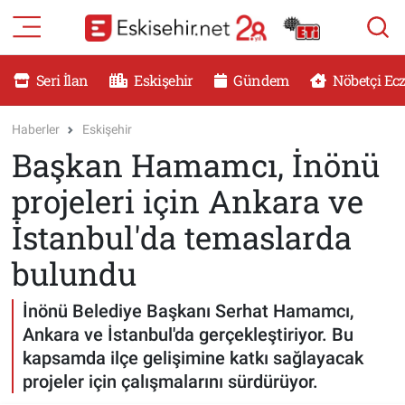
RESMİ İLANLAR
Eskişehir Nöbetçi Eczaneler
Seri İlan
Eskişehir
Gündem
Nöbetçi Ec
GÜNDEM
Eskişehir Hava Durumu
Haberler
Eskişehir
Başkan Hamamcı, İnönü
DÜNYA
Eskişehir Namaz Vakitleri
projeleri için Ankara ve
SAĞLIK
Eskişehir Trafik Yoğunluk Haritası
İstanbul'da temaslarda
MAGAZİN
Süper Lig Puan Durumu ve Fikstür
bulundu
KADIN
Tüm Manşetler
İnönü Belediye Başkanı Serhat Hamamcı,
Ankara ve İstanbul'da gerçekleştiriyor. Bu
TEKNOLOJİ
Son Dakika Haberleri
kapsamda ilçe gelişimine katkı sağlayacak
projeler için çalışmalarını sürdürüyor.
YEMEK
Haber Arşivi