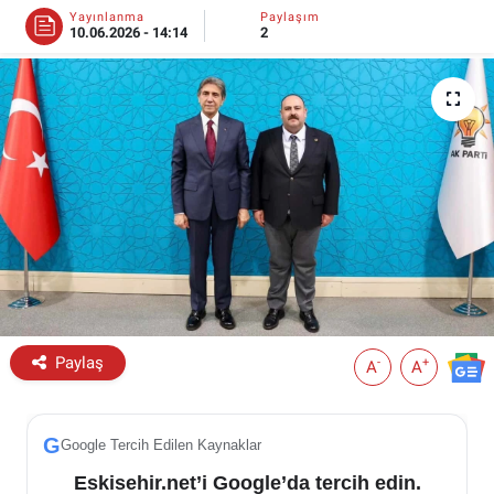
Yayınlanma
Paylaşım
10.06.2026 - 14:14
2
ESKİŞEHİR NÖBETÇİ ECZANELER
Eskişehir Haber İçerikleri
Eskişehir Hava Durumu
Eskişehir Tramvay Saatleri
Eskişehir Otobüs Saatleri
Paylaş
-
+
A
A
G
Google Tercih Edilen Kaynaklar
Eskisehir.net’i Google’da tercih edin.