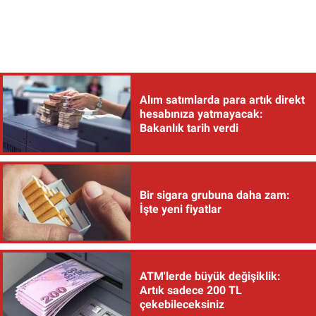
Alım satımlarda para artık direkt
hesabınıza yatmayacak:
Bakanlık tarih verdi
Bir sigara grubuna daha zam:
İşte yeni fiyatlar
ATM'lerde büyük değişiklik:
Artık sadece 200 TL
çekebileceksiniz