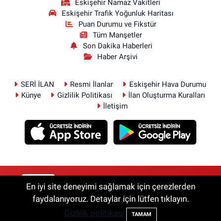
Eskişehir Namaz Vakitleri
Eskişehir Trafik Yoğunluk Haritası
Puan Durumu ve Fikstür
Tüm Manşetler
Son Dakika Haberleri
Haber Arşivi
SERİ İLAN
Resmi İlanlar
Eskişehir Hava Durumu
Künye
Gizlilik Politikası
İlan Oluşturma Kuralları
İletişim
RSS
Copyright © 2026. Her hakkı saklıdır.
En iyi site deneyimi sağlamak için çerezlerden
faydalanıyoruz. Detaylar için lütfen tıklayın.
Gizlilik politikası
Haber Yazılımı:
TE Bilişim
TAMAM