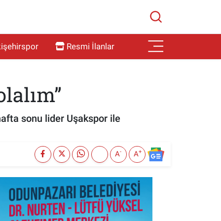
işehirspor
Resmi İlanlar
olalım”
hafta sonu lider Uşakspor ile
-
+
A
A