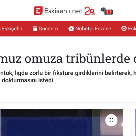
Eskişehir
Gündem
Nöbetçi Eczane
Esk
muz omuza tribünlerde 
k, ligde zorlu bir fikstüre girdiklerini belirterek, 
 doldurmasını istedi.