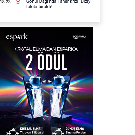
Gönül Dağı'nda Taner krizi: Diziyi
18:23
takibi bıraktı!