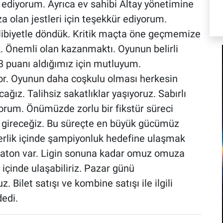
 ediyorum. Ayrıca ev sahibi Altay yönetimine
za olan jestleri için teşekkür ediyorum.
libiyetle döndük. Kritik maçta öne geçmemize
 Önemli olan kazanmaktı. Oyunun belirli
3 puanı aldığımız için mutluyum.
iyor. Oyunun daha coşkulu olması herkesin
ağız. Talihsiz sakatlıklar yaşıyoruz. Sabırlı
yorum. Önümüzde zorlu bir fikstür süreci
ra gireceğiz. Bu süreçte en büyük gücümüz
aberlik içinde şampiyonluk hedefine ulaşmak
raton var. Ligin sonuna kadar omuz omuza
k içinde ulaşabiliriz. Pazar günü
 Bilet satışı ve kombine satışı ile ilgili
edi.