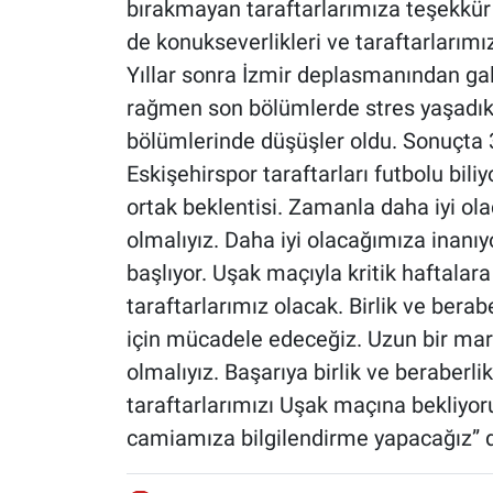
bırakmayan taraftarlarımıza teşekkür
de konukseverlikleri ve taraftarlarımı
Yıllar sonra İzmir deplasmanından ga
rağmen son bölümlerde stres yaşadık.
bölümlerinde düşüşler oldu. Sonuçta 
Eskişehirspor taraftarları futbolu bil
ortak beklentisi. Zamanla daha iyi olac
olmalıyız. Daha iyi olacağımıza inanı
başlıyor. Uşak maçıyla kritik haftala
taraftarlarımız olacak. Birlik ve ber
için mücadele edeceğiz. Uzun bir ma
olmalıyız. Başarıya birlik ve beraberli
taraftarlarımızı Uşak maçına bekliyoruz.
camiamıza bilgilendirme yapacağız” d