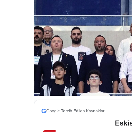
ESKİŞEHİR NÖBETÇİ ECZANELER
Eskişehir Haber İçerikleri
Eskişehir Hava Durumu
Eskişehir Tramvay Saatleri
Eskişehir Otobüs Saatleri
G
Google Tercih Edilen Kaynaklar
Eskis