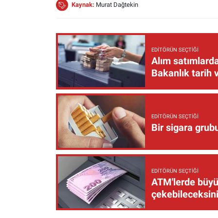
Kaynak:
Murat Dağtekin
EDITÖRÜN SEÇTIĞI
Alım satımlarda
Bakanlık tarih 
EDITÖRÜN SEÇTIĞI
Bir sigara grub
EDITÖRÜN SEÇTIĞI
ATM'lerde büyük
çekebileceksin