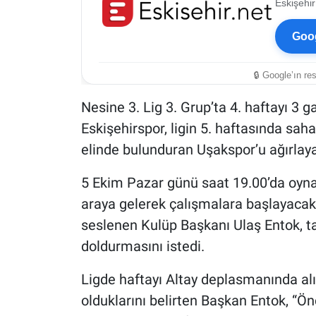
Eskişehir
Goog
🔒 Google’ın re
Nesine 3. Lig 3. Grup’ta 4. haftayı 3 ga
Eskişehirspor, ligin 5. haftasında saha
elinde bulunduran Uşakspor’u ağırlay
5 Ekim Pazar günü saat 19.00’da oyna
araya gelerek çalışmalara başlayacak
seslenen Kulüp Başkanı Ulaş Entok, t
doldurmasını istedi.
Ligde haftayı Altay deplasmanında alın
olduklarını belirten Başkan Entok, “Ön