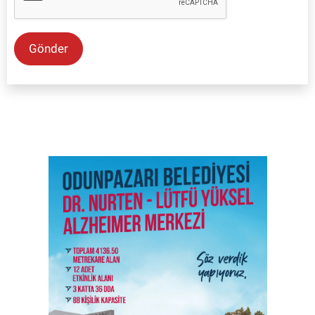
Gönder
SON İŞ İLANLARI
Tüm ilanları incele →