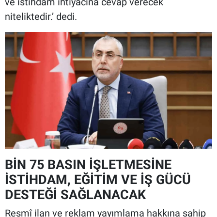
ve istihdam ihtiyacına cevap verecek
niteliktedir.’ dedi.
BİN 75 BASIN İŞLETMESİNE
İSTİHDAM, EĞİTİM VE İŞ GÜCÜ
DESTEĞİ SAĞLANACAK
Resmî ilan ve reklam yayımlama hakkına sahip