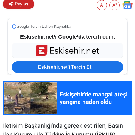
Paylaş
-
+
A
A
G
Google Tercih Edilen Kaynaklar
Eskisehir.net’i Google’da tercih edin.
Eskisehir.net’i Tercih Et →
Eskişehir'de mangal ateşi
yangına neden oldu
İletişim Başkanlığı'nda gerçekleştirilen, Basın
İlan Kurumu ile Türkiye İş Kurumu (İŞKUR)