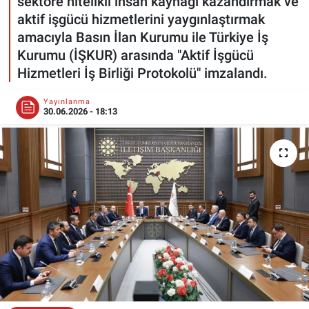
sektöre nitelikli insan kaynağı kazandırmak ve
aktif işgücü hizmetlerini yaygınlaştırmak
ESKİŞEHİR NÖBETÇİ ECZANELER
amacıyla Basın İlan Kurumu ile Türkiye İş
Kurumu (İŞKUR) arasında "Aktif İşgücü
Eskişehir Haber İçerikleri
Hizmetleri İş Birliği Protokolü" imzalandı.
Eskişehir Hava Durumu
Yayınlanma
30.06.2026 - 18:13
Eskişehir Tramvay Saatleri
Eskişehir Otobüs Saatleri