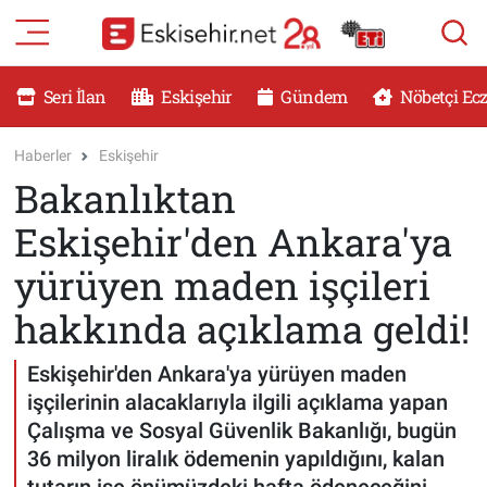
RESMİ İLANLAR
Eskişehir Nöbetçi Eczaneler
Seri İlan
Eskişehir
Gündem
Nöbetçi Ec
GÜNDEM
Eskişehir Hava Durumu
Haberler
Eskişehir
Bakanlıktan
DÜNYA
Eskişehir Namaz Vakitleri
Eskişehir'den Ankara'ya
SAĞLIK
Eskişehir Trafik Yoğunluk Haritası
yürüyen maden işçileri
MAGAZİN
Süper Lig Puan Durumu ve Fikstür
hakkında açıklama geldi!
KADIN
Tüm Manşetler
Eskişehir'den Ankara'ya yürüyen maden
işçilerinin alacaklarıyla ilgili açıklama yapan
TEKNOLOJİ
Son Dakika Haberleri
Çalışma ve Sosyal Güvenlik Bakanlığı, bugün
36 milyon liralık ödemenin yapıldığını, kalan
YEMEK
Haber Arşivi
tutarın ise önümüzdeki hafta ödeneceğini