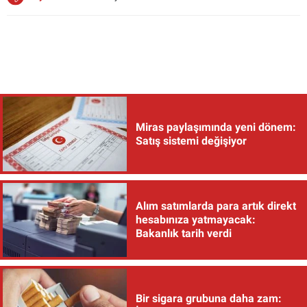
Miras paylaşımında yeni dönem:
Satış sistemi değişiyor
Alım satımlarda para artık direkt
hesabınıza yatmayacak:
Bakanlık tarih verdi
Bir sigara grubuna daha zam: