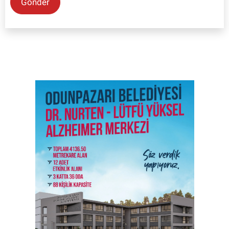
Gönder
SON İŞ İLANLARI
Tüm ilanları incele →