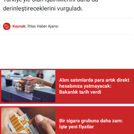
derinleştireceklerini vurguladı.
Kaynak:
İhlas Haber Ajansı
Alım satımlarda para artık direkt
hesabınıza yatmayacak:
Bakanlık tarih verdi
Bir sigara grubuna daha zam:
İşte yeni fiyatlar