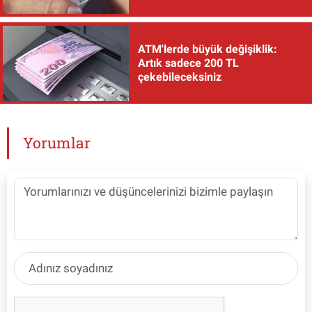
ATM'lerde büyük değişiklik:
Artık sadece 200 TL
çekebileceksiniz
Yorumlar