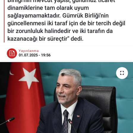
dinamiklerine tam olarak uyum
ESKİŞEHİR NÖBETÇİ ECZANELER
sağlayamamaktadır. Gümrük Birliği'nin
güncellenmesi iki taraf için de bir tercih değil
Eskişehir Haber İçerikleri
bir zorunluluk halindedir ve iki tarafın da
kazanacağı bir süreçtir" dedi.
Eskişehir Hava Durumu
Yayınlanma
01.07.2025 - 19:56
Eskişehir Tramvay Saatleri
Eskişehir Otobüs Saatleri