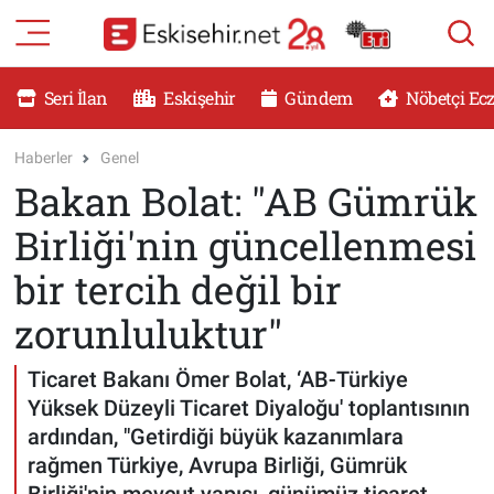
RESMİ İLANLAR
Eskişehir Nöbetçi Eczaneler
Seri İlan
Eskişehir
Gündem
Nöbetçi Ec
GÜNDEM
Eskişehir Hava Durumu
Haberler
Genel
Bakan Bolat: "AB Gümrük
DÜNYA
Eskişehir Namaz Vakitleri
Birliği'nin güncellenmesi
SAĞLIK
Eskişehir Trafik Yoğunluk Haritası
bir tercih değil bir
MAGAZİN
Süper Lig Puan Durumu ve Fikstür
zorunluluktur"
KADIN
Tüm Manşetler
Ticaret Bakanı Ömer Bolat, ‘AB-Türkiye
Yüksek Düzeyli Ticaret Diyaloğu' toplantısının
TEKNOLOJİ
Son Dakika Haberleri
ardından, "Getirdiği büyük kazanımlara
rağmen Türkiye, Avrupa Birliği, Gümrük
YEMEK
Haber Arşivi
Birliği'nin mevcut yapısı, günümüz ticaret