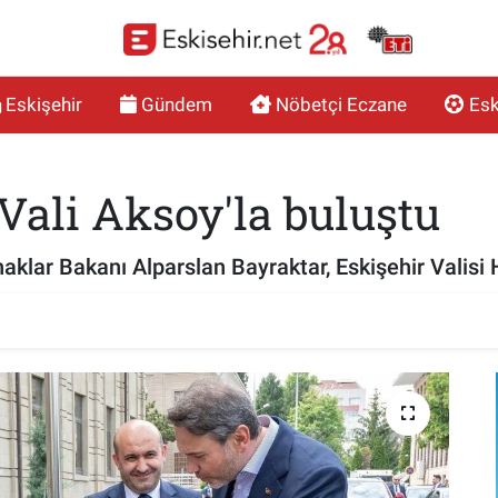
Eskişehir
Gündem
Nöbetçi Eczane
Esk
Vali Aksoy'la buluştu
naklar Bakanı Alparslan Bayraktar, Eskişehir Valisi 