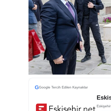
ESKİŞEHİR NÖBETÇİ ECZANELER
Eskişehir Haber İçerikleri
Eskişehir Hava Durumu
Eskişehir Tramvay Saatleri
Eskişehir Otobüs Saatleri
G
Google Tercih Edilen Kaynaklar
Eskis
Eskişehir