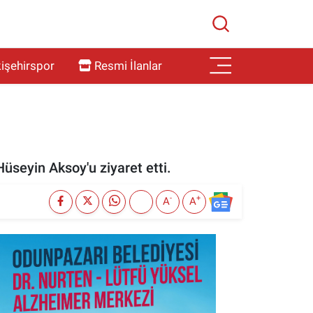
işehirspor
Resmi İlanlar
Hüseyin Aksoy'u ziyaret etti.
-
+
A
A