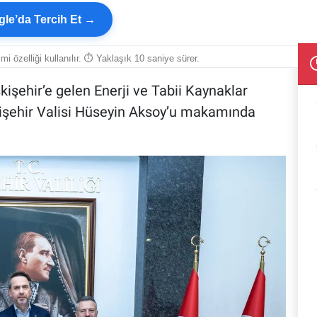
le’da Tercih Et →
smi özelliği kullanılır. ⏱ Yaklaşık 10 saniye sürer.
işehir’e gelen Enerji ve Tabii Kaynaklar
kişehir Valisi Hüseyin Aksoy’u makamında