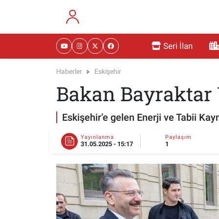
RESMİ İLANLAR
Eskişehir Nöbetçi Eczaneler
Seri İlan
GÜNDEM
Eskişehir Hava Durumu
Haberler
Eskişehir
Bakan Bayraktar 
DÜNYA
Eskişehir Namaz Vakitleri
SAĞLIK
Eskişehir Trafik Yoğunluk Haritası
Eskişehir’e gelen Enerji ve Tabii Kay
MAGAZİN
Süper Lig Puan Durumu ve Fikstür
Yayınlanma
Paylaşım
31.05.2025 - 15:17
1
KADIN
Tüm Manşetler
TEKNOLOJİ
Son Dakika Haberleri
YEMEK
Haber Arşivi