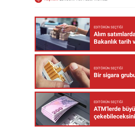
EDITÖRÜN SEÇTIĞI
Alım satımlarda
Bakanlık tarih 
EDITÖRÜN SEÇTIĞI
Bir sigara grub
EDITÖRÜN SEÇTIĞI
ATM'lerde büyük
çekebileceksin