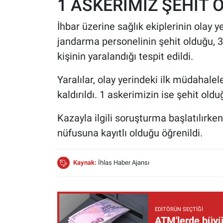
1 ASKERİMİZ ŞEHİT 
İhbar üzerine sağlık ekiplerinin olay y
jandarma personelinin şehit olduğu, 
kişinin yaralandığı tespit edildi.
Yaralılar, olay yerindeki ilk müdahal
kaldırıldı. 1 askerimizin ise şehit oldu
Kazayla ilgili soruşturma başlatılırk
nüfusuna kayıtlı olduğu öğrenildi.
Kaynak:
İhlas Haber Ajansı
EDITÖRÜN SEÇTIĞI
ATM'lerde büyük