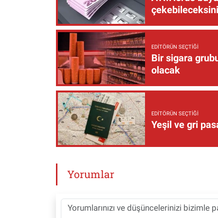
çekebileceksin
EDITÖRÜN SEÇTIĞI
Bir sigara grub
olacak
EDITÖRÜN SEÇTIĞI
Yeşil ve gri pas
Yorumlar