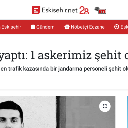
Eskişehir
Gündem
Nöbetçi Eczane
Esk
aptı: 1 askerimiz şehit 
 trafik kazasında bir jandarma personeli şehit olu