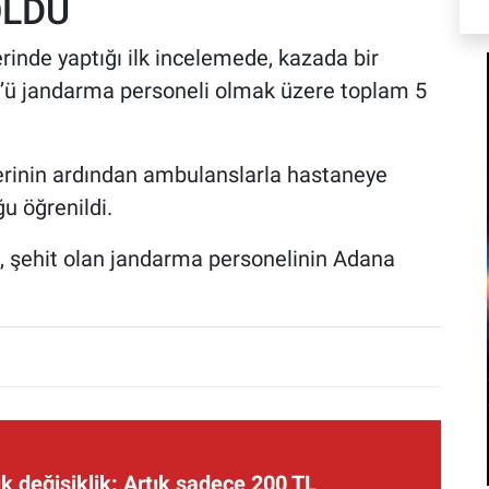
OLDU
erinde yaptığı ilk incelemede, kazada bir
3’ü jandarma personeli olmak üzere toplam 5
elerinin ardından ambulanslarla hastaneye
ğu öğrenildi.
en, şehit olan jandarma personelinin Adana
 değişiklik: Artık sadece 200 TL