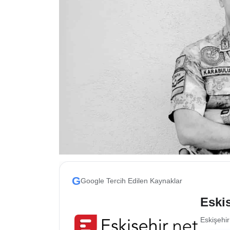
ESKİŞEHİR NÖBETÇİ ECZANELER
Eskişehir Haber İçerikleri
Eskişehir Hava Durumu
Eskişehir Tramvay Saatleri
Eskişehir Otobüs Saatleri
G
Google Tercih Edilen Kaynaklar
Eskis
Eskişehir