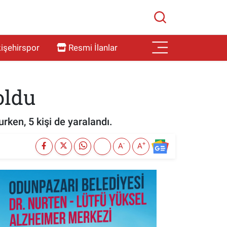
işehirspor
Resmi İlanlar
oldu
rken, 5 kişi de yaralandı.
-
+
A
A