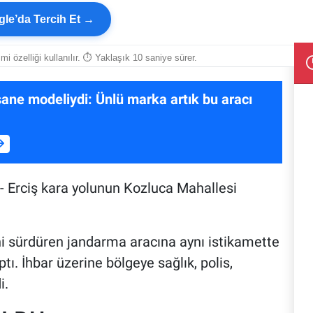
le’da Tercih Et →
smi özelliği kullanılır. ⏱ Yaklaşık 10 saniye sürer.
ane modeliydi: Ünlü marka artık bu aracı
- Erciş kara yolunun Kozluca Mahallesi
ini sürdüren jandarma aracına aynı istikamette
tı. İhbar üzerine bölgeye sağlık, polis,
i.