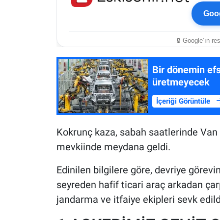
Goog
🔒 Google’ın re
Bir dönemin efs
üretmeyecek
İçeriği Görüntüle
Kokrunç kaza, sabah saatlerinde Van 
mevkiinde meydana geldi.
Edinilen bilgilere göre, devriye görev
seyreden hafif ticari araç arkadan çarp
jandarma ve itfaiye ekipleri sevk edild