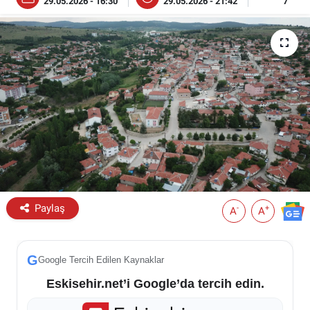
29.05.2026 - 16:30
29.05.2026 - 21:42
7
ESKİŞEHİR NÖBETÇİ ECZANELER
Eskişehir Haber İçerikleri
Eskişehir Hava Durumu
Eskişehir Tramvay Saatleri
Eskişehir Otobüs Saatleri
Paylaş
-
+
A
A
G
Google Tercih Edilen Kaynaklar
Eskisehir.net’i Google’da tercih edin.