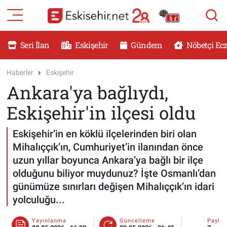
RESMİ İLANLAR
Eskişehir Nöbetçi Eczaneler
Seri İlan
Eskişehir
Gündem
Nöbetçi Ec
GÜNDEM
Eskişehir Hava Durumu
Haberler
Eskişehir
Ankara'ya bağlıydı,
DÜNYA
Eskişehir Namaz Vakitleri
Eskişehir'in ilçesi oldu
SAĞLIK
Eskişehir Trafik Yoğunluk Haritası
Eskişehir’in en köklü ilçelerinden biri olan
MAGAZİN
Süper Lig Puan Durumu ve Fikstür
Mihalıççık’ın, Cumhuriyet’in ilanından önce
uzun yıllar boyunca Ankara’ya bağlı bir ilçe
KADIN
Tüm Manşetler
olduğunu biliyor muydunuz? İşte Osmanlı’dan
günümüze sınırları değişen Mihalıççık’ın idari
TEKNOLOJİ
Son Dakika Haberleri
yolculuğu...
YEMEK
Haber Arşivi
Yayınlanma
Güncelleme
Payla