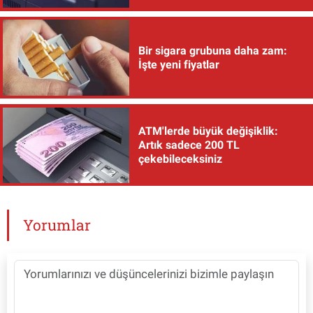
Bir sigara grubuna daha zam:
İşte yeni fiyatlar
ATM'lerde büyük değişiklik:
Artık sadece 200 TL
çekebileceksiniz
Yorumlar