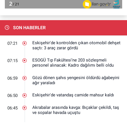
SON HABERLER
Eskişehir'de kontrolden çıkan otomobil dehşet
07:21
saçtı: 3 araç zarar gördü
ESOGÜ Tıp Fakültesi’ne 203 sözleşmeli
07:15
personel alınacak: Kadro dağılımı belli oldu
Gözü dönen şahıs yengesini öldürdü ağabeyini
06:59
ağır yaraladı
Eskişehir'de vatandaş camide mahsur kaldı
06:50
Akrabalar arasında kavga: Bıçaklar çekildi, taş
06:45
ve sopalar havada uçuştu