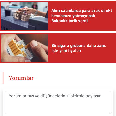
Alım satımlarda para artık direkt
hesabınıza yatmayacak:
Bakanlık tarih verdi
Bir sigara grubuna daha zam:
İşte yeni fiyatlar
Yorumlar