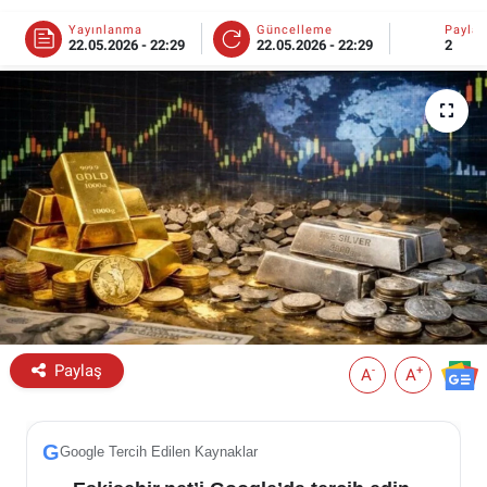
Yayınlanma
Güncelleme
Payla
ESKİŞEHİR NÖBETÇİ ECZANELER
22.05.2026 - 22:29
22.05.2026 - 22:29
2
Eskişehir Haber İçerikleri
Eskişehir Hava Durumu
Eskişehir Tramvay Saatleri
Eskişehir Otobüs Saatleri
Paylaş
-
+
A
A
G
Google Tercih Edilen Kaynaklar