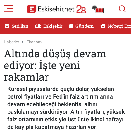
RESMİ İLANLAR
Eskişehir Nöbetçi Eczaneler
Seri İlan
Eskişehir
Gündem
Nöbetçi Ec
GÜNDEM
Eskişehir Hava Durumu
Haberler
Ekonomi
Altında düşüş devam
DÜNYA
Eskişehir Namaz Vakitleri
ediyor: İşte yeni
SAĞLIK
Eskişehir Trafik Yoğunluk Haritası
rakamlar
MAGAZİN
Süper Lig Puan Durumu ve Fikstür
Küresel piyasalarda güçlü dolar, yükselen
petrol fiyatları ve Fed’in faiz artırımlarına
KADIN
Tüm Manşetler
devam edebileceği beklentisi altını
baskılamayı sürdürüyor. Altın fiyatları, yüksek
TEKNOLOJİ
Son Dakika Haberleri
faiz ortamının etkisiyle üst üste ikinci haftayı
da kayıpla kapatmaya hazırlanıyor.
YEMEK
Haber Arşivi