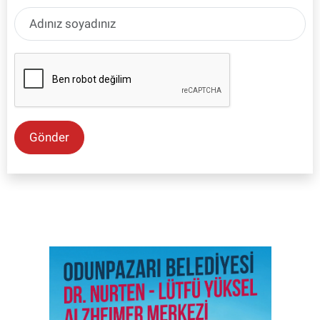
Gönder
SON İŞ İLANLARI
Tüm ilanları incele →