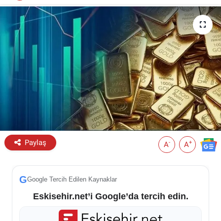
ESKİŞEHİR NÖBETÇİ ECZANELER
Eskişehir Haber İçerikleri
Eskişehir Hava Durumu
Eskişehir Tramvay Saatleri
Eskişehir Otobüs Saatleri
Paylaş
-
+
A
A
G
Google Tercih Edilen Kaynaklar
Eskisehir.net’i Google’da tercih edin.