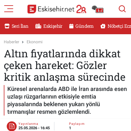
RESMİ İLANLAR
Eskişehir Nöbetçi Eczaneler
Seri İlan
Eskişehir
Gündem
Nöbetçi Ec
GÜNDEM
Eskişehir Hava Durumu
Haberler
Ekonomi
Altın fiyatlarında dikkat
DÜNYA
Eskişehir Namaz Vakitleri
çeken hareket: Gözler
SAĞLIK
Eskişehir Trafik Yoğunluk Haritası
kritik anlaşma sürecinde
MAGAZİN
Süper Lig Puan Durumu ve Fikstür
Küresel arenalarda ABD ile İran arasında esen
uzlaşı rüzgarlarının etkisiyle emtia
KADIN
Tüm Manşetler
piyasalarında beklenen yukarı yönlü
tırmanışlar resmen gözlemlendi.
TEKNOLOJİ
Son Dakika Haberleri
Yayınlanma
Paylaşım
YEMEK
Haber Arşivi
25.05.2026 - 16:45
1