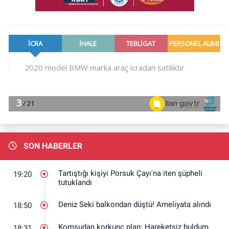
SON HABERLER
Tartıştığı kişiyi Porsuk Çayı'na iten şüpheli
19:20
tutuklandı
Deniz Seki balkondan düştü! Ameliyata alındı
18:50
Komşudan korkunç plan: Hareketsiz buldum
18:31