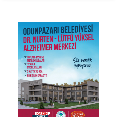
SON İŞ İLANLARI
Tüm ilanları incele →