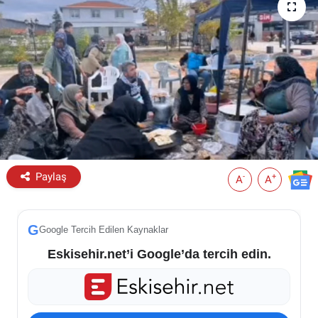
ESKİŞEHİR NÖBETÇİ ECZANELER
Eskişehir Haber İçerikleri
Eskişehir Hava Durumu
Eskişehir Tramvay Saatleri
Eskişehir Otobüs Saatleri
Paylaş
-
+
A
A
G
Google Tercih Edilen Kaynaklar
Eskisehir.net’i Google’da tercih edin.