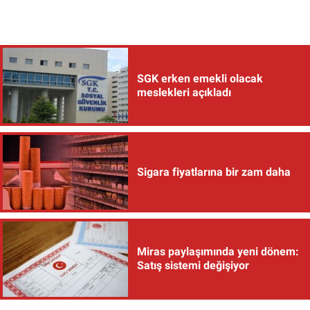
SGK erken emekli olacak
meslekleri açıkladı
Sigara fiyatlarına bir zam daha
Miras paylaşımında yeni dönem:
Satış sistemi değişiyor