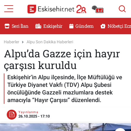
RESMİ İLANLAR
Eskişehir Nöbetçi Eczaneler
Seri İlan
Eskişehir
Gündem
Nöbetçi Ec
GÜNDEM
Eskişehir Hava Durumu
Haberler
Alpu Son Dakika Haberleri
Alpu’da Gazze için hayır
DÜNYA
Eskişehir Namaz Vakitleri
çarşısı kuruldu
SAĞLIK
Eskişehir Trafik Yoğunluk Haritası
Eskişehir’in Alpu ilçesinde, İlçe Müftülüğü ve
MAGAZİN
Süper Lig Puan Durumu ve Fikstür
Türkiye Diyanet Vakfı (TDV) Alpu Şubesi
öncülüğünde Gazzeli mazlumlara destek
KADIN
Tüm Manşetler
amacıyla “Hayır Çarşısı” düzenlendi.
TEKNOLOJİ
Son Dakika Haberleri
Yayınlanma
26.10.2025 - 17:10
YEMEK
Haber Arşivi