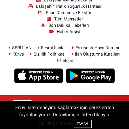
Eskişehir Namaz Vakitleri
Eskişehir Trafik Yoğunluk Haritası
Puan Durumu ve Fikstür
Tüm Manşetler
Son Dakika Haberleri
Haber Arşivi
SERİ İLAN
Resmi İlanlar
Eskişehir Hava Durumu
Künye
Gizlilik Politikası
İlan Oluşturma Kuralları
İletişim
RSS
Copyright © 2026. Her hakkı saklıdır.
En iyi site deneyimi sağlamak için çerezlerden
faydalanıyoruz. Detaylar için lütfen tıklayın.
Gizlilik politikası
Haber Yazılımı:
TE Bilişim
TAMAM