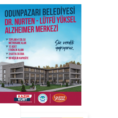
SON İŞ İLANLARI
Tüm ilanları incele →