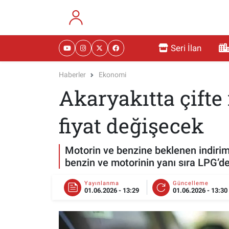
RESMİ İLANLAR
Eskişehir Nöbetçi Eczaneler
Seri İlan
GÜNDEM
Eskişehir Hava Durumu
Haberler
Ekonomi
Akaryakıtta çifte
DÜNYA
Eskişehir Namaz Vakitleri
SAĞLIK
Eskişehir Trafik Yoğunluk Haritası
fiyat değişecek
MAGAZİN
Süper Lig Puan Durumu ve Fikstür
Motorin ve benzine beklenen indirim
benzin ve motorinin yanı sıra LPG’de
KADIN
Tüm Manşetler
Yayınlanma
Güncelleme
01.06.2026 - 13:29
01.06.2026 - 13:30
TEKNOLOJİ
Son Dakika Haberleri
YEMEK
Haber Arşivi