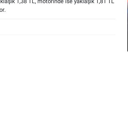
aşık 1,38 TL, motorinde ise yaklaşık 1,81 TL
or.