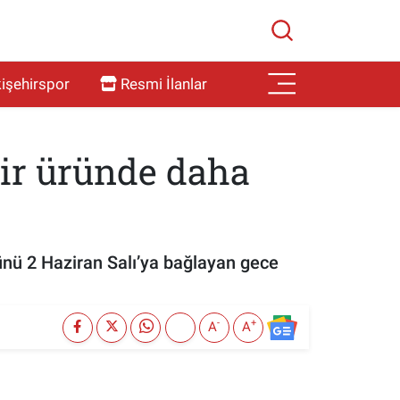
işehirspor
Resmi İlanlar
Bir üründe daha
ünü 2 Haziran Salı’ya bağlayan gece
-
+
A
A