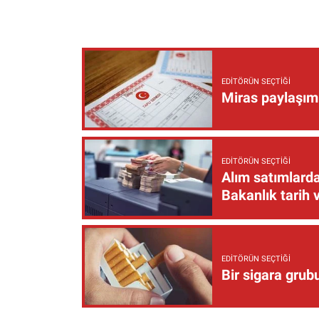
EDITÖRÜN SEÇTIĞI
Miras paylaşımı
EDITÖRÜN SEÇTIĞI
Alım satımlarda
Bakanlık tarih 
EDITÖRÜN SEÇTIĞI
Bir sigara grub