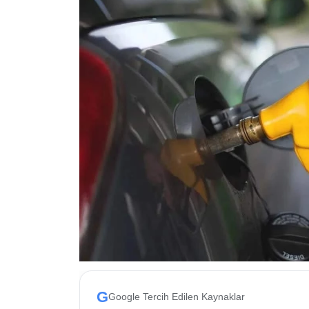
ESKİŞEHİR NÖBETÇİ ECZANELER
Eskişehir Haber İçerikleri
Eskişehir Hava Durumu
Eskişehir Tramvay Saatleri
Eskişehir Otobüs Saatleri
G
Google Tercih Edilen Kaynaklar