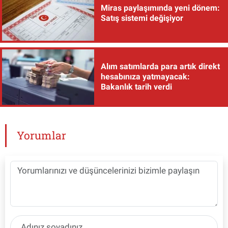
Miras paylaşımında yeni dönem:
Satış sistemi değişiyor
Alım satımlarda para artık direkt
hesabınıza yatmayacak:
Bakanlık tarih verdi
Yorumlar