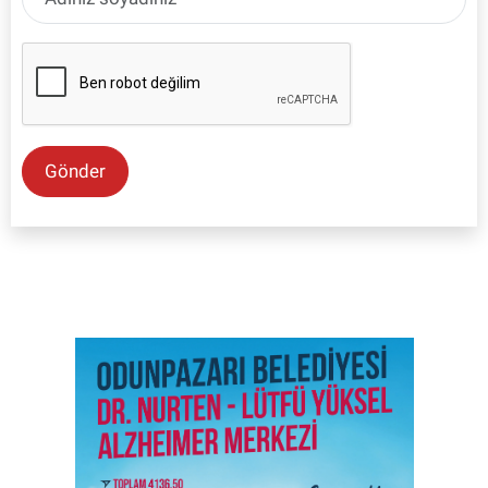
Gönder
SON İŞ İLANLARI
Tüm ilanları incele →