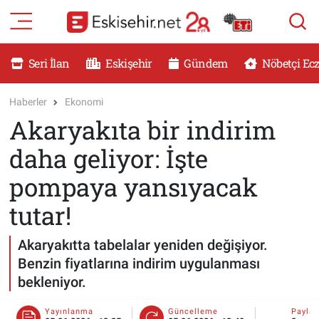
RESMİ İLANLAR
Eskişehir Nöbetçi Eczaneler
Seri İlan
Eskişehir
Gündem
Nöbetçi Ec
GÜNDEM
Eskişehir Hava Durumu
Haberler
Ekonomi
Akaryakıta bir indirim
DÜNYA
Eskişehir Namaz Vakitleri
daha geliyor: İşte
SAĞLIK
Eskişehir Trafik Yoğunluk Haritası
pompaya yansıyacak
MAGAZİN
Süper Lig Puan Durumu ve Fikstür
tutar!
KADIN
Tüm Manşetler
Akaryakıtta tabelalar yeniden değişiyor.
Benzin fiyatlarına indirim uygulanması
TEKNOLOJİ
Son Dakika Haberleri
bekleniyor.
YEMEK
Haber Arşivi
Yayınlanma
Güncelleme
Payla