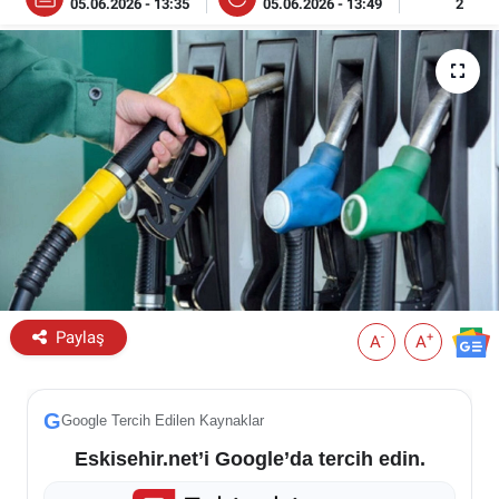
05.06.2026 - 13:35
05.06.2026 - 13:49
2
ESKİŞEHİR NÖBETÇİ ECZANELER
Eskişehir Haber İçerikleri
Eskişehir Hava Durumu
Eskişehir Tramvay Saatleri
Eskişehir Otobüs Saatleri
Paylaş
-
+
A
A
G
Google Tercih Edilen Kaynaklar
Eskisehir.net’i Google’da tercih edin.