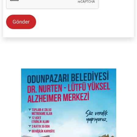
Gönder
SON İŞ İLANLARI
Tüm ilanları incele →