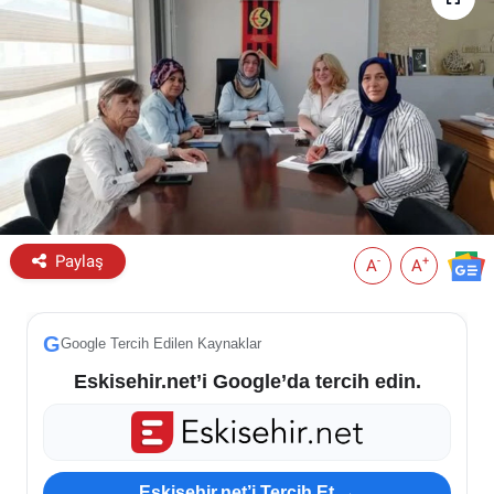
ESKİŞEHİR NÖBETÇİ ECZANELER
Eskişehir Haber İçerikleri
Eskişehir Hava Durumu
Eskişehir Tramvay Saatleri
Paylaş
Eskişehir Otobüs Saatleri
-
+
A
A
G
Google Tercih Edilen Kaynaklar
Eskisehir.net’i Google’da tercih edin.
Eskisehir.net’i Tercih Et →