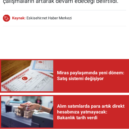
çalışmaların artarak devam edeceği belirtildi.
Kaynak:
Eskisehir.net Haber Merkezi
Miras paylaşımında yeni dönem:
Satış sistemi değişiyor
Alım satımlarda para artık direkt
hesabınıza yatmayacak:
Bakanlık tarih verdi