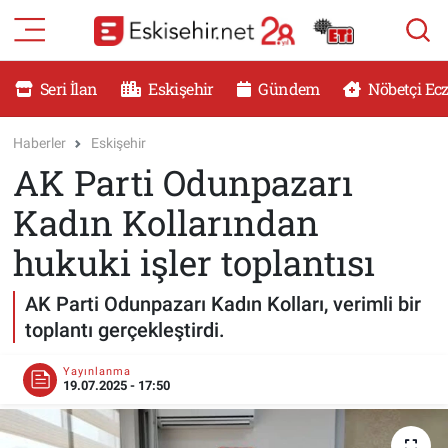
RESMİ İLANLAR
Eskişehir Nöbetçi Eczaneler
Seri İlan
Eskişehir
Gündem
Nöbetçi Ec
GÜNDEM
Eskişehir Hava Durumu
Haberler
Eskişehir
AK Parti Odunpazarı
DÜNYA
Eskişehir Namaz Vakitleri
Kadın Kollarından
SAĞLIK
Eskişehir Trafik Yoğunluk Haritası
hukuki işler toplantısı
MAGAZİN
Süper Lig Puan Durumu ve Fikstür
AK Parti Odunpazarı Kadın Kolları, verimli bir
toplantı gerçekleştirdi.
KADIN
Tüm Manşetler
Yayınlanma
TEKNOLOJİ
Son Dakika Haberleri
19.07.2025 - 17:50
YEMEK
Haber Arşivi