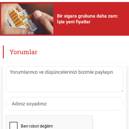
Bir sigara grubuna daha zam:
İşte yeni fiyatlar
Yorumlar