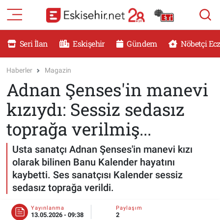
RESMİ İLANLAR
Eskişehir Nöbetçi Eczaneler
Seri İlan
Eskişehir
Gündem
Nöbetçi Ec
GÜNDEM
Eskişehir Hava Durumu
Haberler
Magazin
Adnan Şenses'in manevi
DÜNYA
Eskişehir Namaz Vakitleri
kızıydı: Sessiz sedasız
SAĞLIK
Eskişehir Trafik Yoğunluk Haritası
toprağa verilmiş...
MAGAZİN
Süper Lig Puan Durumu ve Fikstür
Usta sanatçı Adnan Şenses'in manevi kızı
olarak bilinen Banu Kalender hayatını
KADIN
Tüm Manşetler
kaybetti. Ses sanatçısı Kalender sessiz
sedasız toprağa verildi.
TEKNOLOJİ
Son Dakika Haberleri
Yayınlanma
Paylaşım
YEMEK
Haber Arşivi
13.05.2026 - 09:38
2