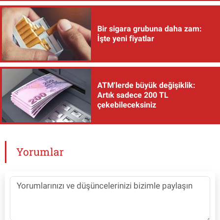
Bir sigara grubuna daha zam:
İşte yeni fiyatlar
ATM'lerde büyük değişiklik:
Artık sadece 200 TL
çekebileceksiniz
Yorumlar