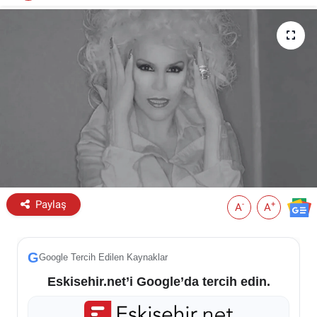
ESKİŞEHİR NÖBETÇİ ECZANELER
Eskişehir Haber İçerikleri
Eskişehir Hava Durumu
Eskişehir Tramvay Saatleri
Eskişehir Otobüs Saatleri
Paylaş
-
+
A
A
G
Google Tercih Edilen Kaynaklar
Eskisehir.net’i Google’da tercih edin.