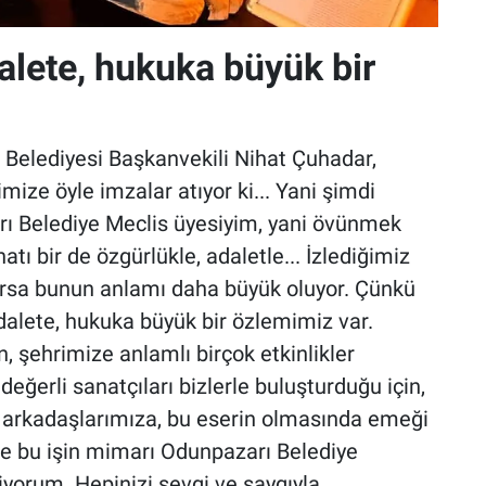
alete, hukuka büyük bir
 Belediyesi Başkanvekili Nihat Çuhadar,
mize öyle imzalar atıyor ki... Yani şimdi
ı Belediye Meclis üyesiyim, yani övünmek
tı bir de özgürlükle, adaletle... İzlediğimiz
orsa bunun anlamı daha büyük oluyor. Çünkü
dalete, hukuka büyük bir özlemimiz var.
n, şehrimize anlamlı birçok etkinlikler
 değerli sanatçıları bizlerle buluşturduğu için,
ı arkadaşlarımıza, bu eserin olmasında emeği
e bu işin mimarı Odunpazarı Belediye
yorum. Hepinizi sevgi ve saygıyla