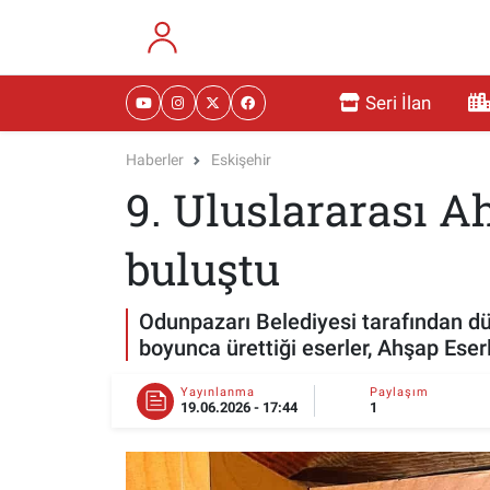
RESMİ İLANLAR
Eskişehir Nöbetçi Eczaneler
Seri İlan
GÜNDEM
Eskişehir Hava Durumu
Haberler
Eskişehir
9. Uluslararası A
DÜNYA
Eskişehir Namaz Vakitleri
SAĞLIK
Eskişehir Trafik Yoğunluk Haritası
buluştu
MAGAZİN
Süper Lig Puan Durumu ve Fikstür
Odunpazarı Belediyesi tarafından dü
boyunca ürettiği eserler, Ahşap Ese
KADIN
Tüm Manşetler
Yayınlanma
Paylaşım
19.06.2026 - 17:44
1
TEKNOLOJİ
Son Dakika Haberleri
YEMEK
Haber Arşivi