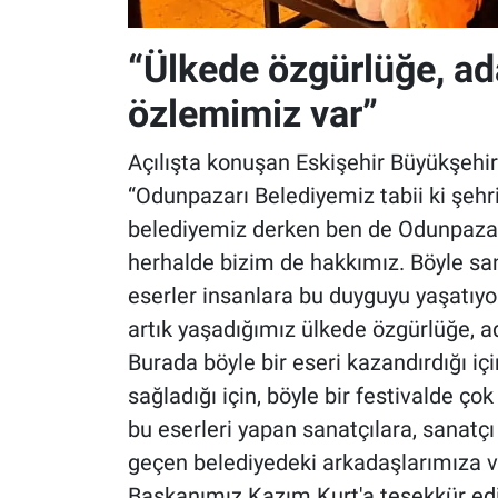
“Ülkede özgürlüğe, ad
özlemimiz var”
Açılışta konuşan Eskişehir Büyükşehir
“Odunpazarı Belediyemiz tabii ki şehri
belediyemiz derken ben de Odunpazar
herhalde bizim de hakkımız. Böyle sana
eserler insanlara bu duyguyu yaşatıy
artık yaşadığımız ülkede özgürlüğe, a
Burada böyle bir eseri kazandırdığı içi
sağladığı için, böyle bir festivalde çok
bu eserleri yapan sanatçılara, sanatç
geçen belediyedeki arkadaşlarımıza v
Başkanımız Kazım Kurt'a teşekkür edi