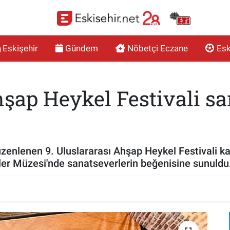
Eskişehir
Gündem
Nöbetçi Eczane
Esk
hşap Heykel Festivali sa
zenlenen 9. Uluslararası Ahşap Heykel Festivali ka
rler Müzesi'nde sanatseverlerin beğenisine sunuldu