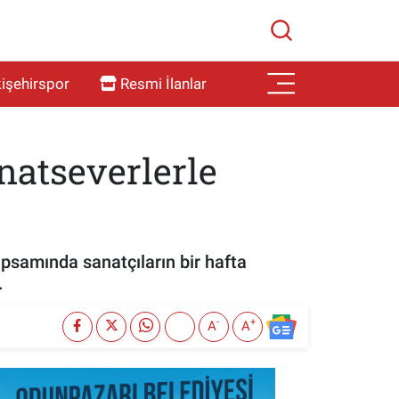
işehirspor
Resmi İlanlar
natseverlerle
psamında sanatçıların bir hafta
.
-
+
A
A