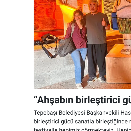
“Ahşabın birleştirici g
Tepebaşı Belediyesi Başkanvekili Hasa
birleştirici gücü sanatla birleştiğinde
festivalle hepimiz görmekteyiz. Hepin