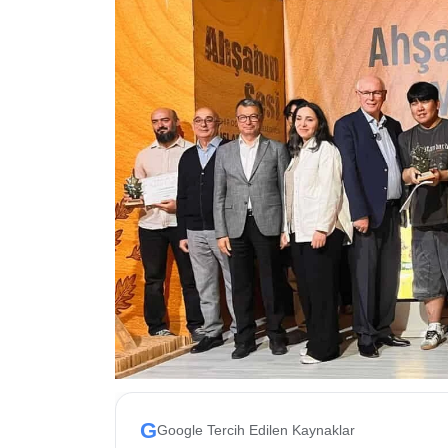
ESKİŞEHİR NÖBETÇİ ECZANELER
Eskişehir Haber İçerikleri
Eskişehir Hava Durumu
Eskişehir Tramvay Saatleri
Eskişehir Otobüs Saatleri
G
Google Tercih Edilen Kaynaklar