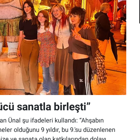
ücü sanatla birleşti”
n Ünal şu ifadeleri kullandı: “Ahşabın
 neler olduğunu 9 yıldır, bu 9.'su düzenlenen
ize ve sanata olan katkılarından dolayı