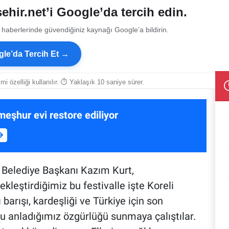
ehir.net’i Google’da tercih edin.
 haberlerinde güvendiğiniz kaynağı Google’a bildirin.
le’da Tercih Et →
smi özelliği kullanılır. ⏱ Yaklaşık 10 saniye sürer.
meşhur evi restore ediliyor
 Belediye Başkanı Kazım Kurt,
eştirdiğimiz bu festivalle işte Koreli
barışı, kardeşliği ve Türkiye için son
 anladığımız özgürlüğü sunmaya çalıştılar.