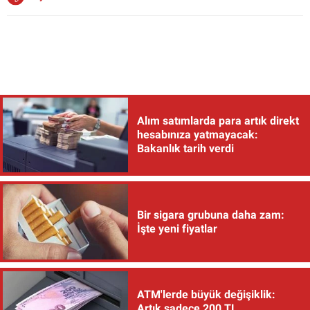
Alım satımlarda para artık direkt
hesabınıza yatmayacak:
Bakanlık tarih verdi
Bir sigara grubuna daha zam:
İşte yeni fiyatlar
ATM'lerde büyük değişiklik:
Artık sadece 200 TL