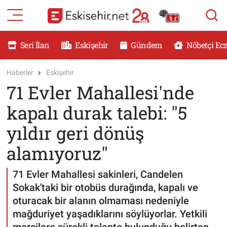
RESMİ İLANLAR
Eskişehir Nöbetçi Eczaneler
Seri İlan
Eskişehir
Gündem
Nöbetçi Ec
GÜNDEM
Eskişehir Hava Durumu
Haberler
Eskişehir
71 Evler Mahallesi'nde
DÜNYA
Eskişehir Namaz Vakitleri
kapalı durak talebi: "5
SAĞLIK
Eskişehir Trafik Yoğunluk Haritası
yıldır geri dönüş
MAGAZİN
Süper Lig Puan Durumu ve Fikstür
alamıyoruz"
KADIN
Tüm Manşetler
71 Evler Mahallesi sakinleri, Candelen
Sokak'taki bir otobüs durağında, kapalı ve
TEKNOLOJİ
Son Dakika Haberleri
oturacak bir alanın olmaması nedeniyle
mağduriyet yaşadıklarını söylüyorlar. Yetkili
YEMEK
Haber Arşivi
mercilere sürekli talepte bulunduğu belirten