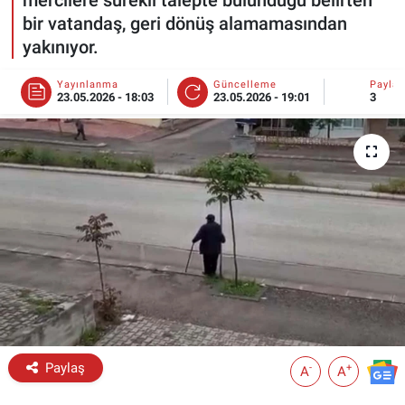
bir vatandaş, geri dönüş alamamasından
ESKİŞEHİR NÖBETÇİ ECZANELER
yakınıyor.
Eskişehir Haber İçerikleri
Yayınlanma
Güncelleme
Payla
23.05.2026 - 18:03
23.05.2026 - 19:01
3
Eskişehir Hava Durumu
Eskişehir Tramvay Saatleri
Eskişehir Otobüs Saatleri
Paylaş
-
+
A
A