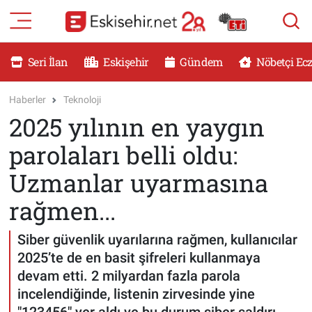
RESMİ İLANLAR
Eskişehir Nöbetçi Eczaneler
Seri İlan
Eskişehir
Gündem
Nöbetçi Ec
GÜNDEM
Eskişehir Hava Durumu
Haberler
Teknoloji
2025 yılının en yaygın
DÜNYA
Eskişehir Namaz Vakitleri
parolaları belli oldu:
SAĞLIK
Eskişehir Trafik Yoğunluk Haritası
Uzmanlar uyarmasına
MAGAZİN
Süper Lig Puan Durumu ve Fikstür
rağmen...
KADIN
Tüm Manşetler
Siber güvenlik uyarılarına rağmen, kullanıcılar
2025’te de en basit şifreleri kullanmaya
TEKNOLOJİ
Son Dakika Haberleri
devam etti. 2 milyardan fazla parola
incelendiğinde, listenin zirvesinde yine
YEMEK
Haber Arşivi
"123456" yer aldı ve bu durum siber saldırı