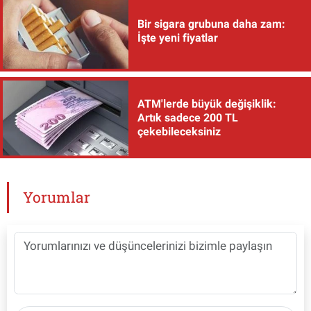
Bir sigara grubuna daha zam:
İşte yeni fiyatlar
ATM'lerde büyük değişiklik:
Artık sadece 200 TL
çekebileceksiniz
Yorumlar