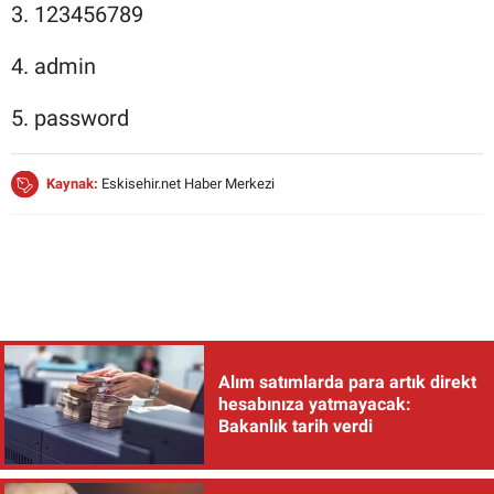
3. 123456789
4. admin
5. password
Kaynak:
Eskisehir.net Haber Merkezi
Alım satımlarda para artık direkt
hesabınıza yatmayacak:
Bakanlık tarih verdi