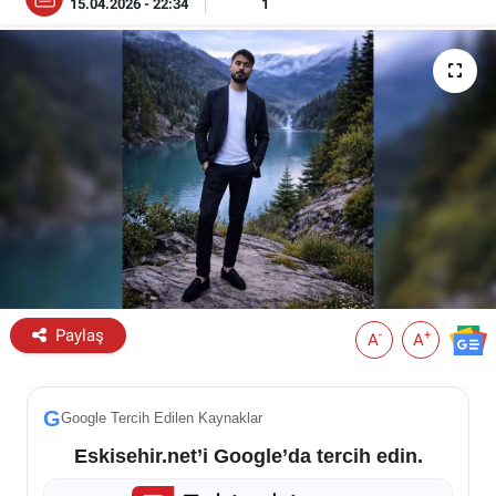
15.04.2026 - 22:34
1
ESKİŞEHİR NÖBETÇİ ECZANELER
Eskişehir Haber İçerikleri
Eskişehir Hava Durumu
Eskişehir Tramvay Saatleri
Eskişehir Otobüs Saatleri
Paylaş
-
+
A
A
G
Google Tercih Edilen Kaynaklar
Eskisehir.net’i Google’da tercih edin.