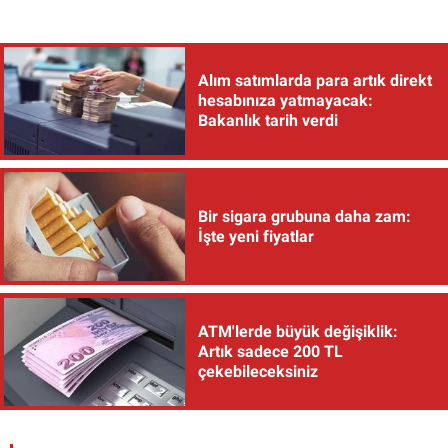
Alım satımlarda para artık direkt
hesabınıza yatmayacak:
Bakanlık tarih verdi
Bir sigara grubuna daha zam:
İşte yeni fiyatlar
ATM'lerde büyük değişiklik:
Artık sadece 200 TL
çekebileceksiniz