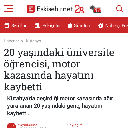
RESMİ İLANLAR
Eskişehir Nöbetçi Eczaneler
Seri İlan
Eskişehir
Gündem
Nöbetçi Ec
GÜNDEM
Eskişehir Hava Durumu
Haberler
Kütahya
20 yaşındaki üniversite
DÜNYA
Eskişehir Namaz Vakitleri
öğrencisi, motor
SAĞLIK
Eskişehir Trafik Yoğunluk Haritası
kazasında hayatını
MAGAZİN
Süper Lig Puan Durumu ve Fikstür
kaybetti
KADIN
Tüm Manşetler
Kütahya'da geçirdiği motor kazasında ağır
yaralanan 20 yaşındaki genç, hayatını
TEKNOLOJİ
Son Dakika Haberleri
kaybetti.
YEMEK
Haber Arşivi
Yayınlanma
Paylaşım